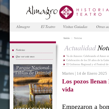
Almagro
El Teatro
Visitas Guiadas
Otras ac
Inicio
::
Noticias
Actualidad
Noti
Noticias
Que ver este mes
Va de Amores: Celebrando el Amor en
Celebración de los 50 años de la Gal
El Gobierno Regional y el Festival d
Martes | 14 de Enero 2025
Los pozos llenan
vida
Empezaron a bomb