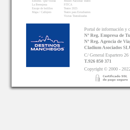
Entorno. Que visitar.
Museo Nacional Teatro
La Berenjena
FITCA
Encaje de bolillos
Teatro 2025
Mapa / Callejero
Teatro para Estudiantes
Visitas Teatralizadas
Portal de información y 
Nº Reg. Empresa de T
Nº Reg. Agencia de V
Cladium Asociados SL
C/ General Espartero 2
T.926 850 371
Copyright © 2000 - 2022.