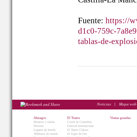
Fuente:
https://
d1c0-759c-7a8e9
tablas-de-explos
Noticias
|
Mapa web
Almagro
El Teatro
Visitas guiadas
Horarios y tarifas
Corral de Comedias
Historia
Festival Internacional
Lugares de Interés
El Teatro Clásico
Teléfonos de interés
El Siglo de Oro