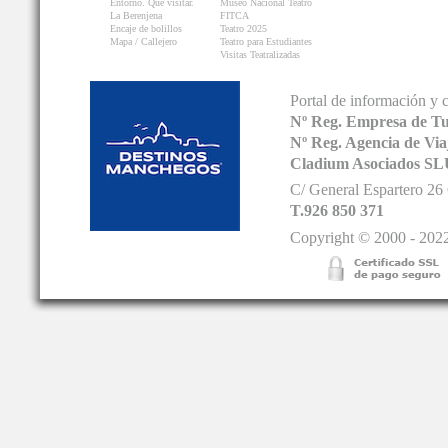
Entorno. Que visitar.
Museo Nacional Teatro
La Berenjena
FITCA
Encaje de bolillos
Teatro 2025
Mapa / Callejero
Teatro para Estudiantes
Visitas Teatralizadas
Portal de información y 
Nº Reg. Empresa de T
Nº Reg. Agencia de V
Cladium Asociados SL
C/ General Espartero 2
T.926 850 371
Copyright © 2000 - 2022.