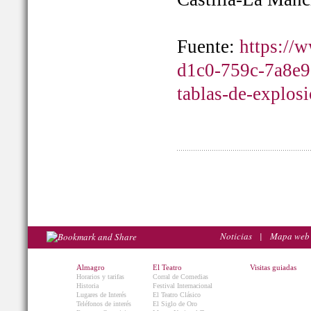
Fuente:
https://
d1c0-759c-7a8e9
tablas-de-explos
Noticias
|
Mapa web
Almagro
El Teatro
Visitas guiadas
Horarios y tarifas
Corral de Comedias
Historia
Festival Internacional
Lugares de Interés
El Teatro Clásico
Teléfonos de interés
El Siglo de Oro