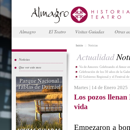
Almagro
El Teatro
Visitas Guiadas
Otras ac
Inicio
::
Noticias
Actualidad
Noti
Noticias
Que ver este mes
Va de Amores: Celebrando el Amor en
Celebración de los 50 años de la Gal
El Gobierno Regional y el Festival d
Martes | 14 de Enero 2025
Los pozos llenan
vida
Empezaron a bomb