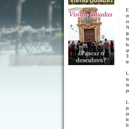
E
m
e
N
g
t
h
q
T
t
L
n
i
p
L
p
p
t
f