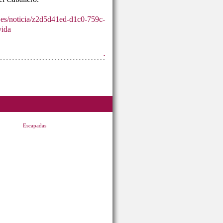
.es/noticia/z2d5d41ed-d1c0-759c-
vida
-
Escapadas