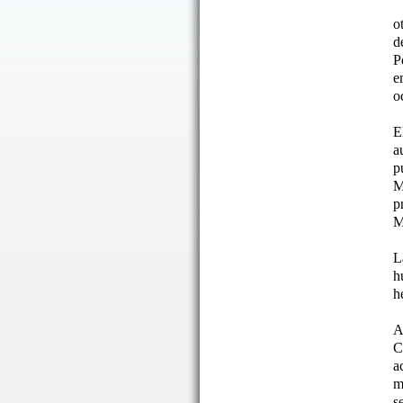
o
d
P
e
o
E
a
p
M
p
M
L
h
h
A
C
a
m
s