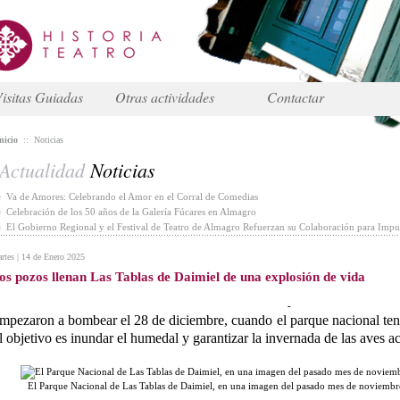
isitas Guiadas
Otras actividades
Contactar
nicio
::
Noticias
Actualidad
Noticias
Va de Amores: Celebrando el Amor en el Corral de Comedias
Celebración de los 50 años de la Galería Fúcares en Almagro
El Gobierno Regional y el Festival de Teatro de Almagro Refuerzan su Colaboración para Impul
rtes | 14 de Enero 2025
os pozos llenan Las Tablas de Daimiel de una explosión de vida
-
mpezaron a bombear el 28 de diciembre, cuando el parque nacional ten
l objetivo es inundar el humedal y garantizar la invernada de las aves a
El Parque Nacional de Las Tablas de Daimiel, en una imagen del pasado mes de noviemb