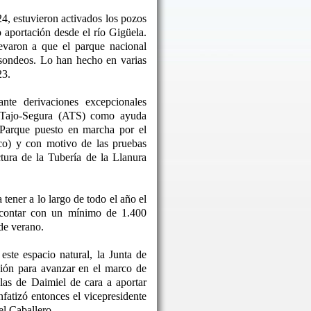
24, estuvieron activados los pozos
o aportación desde el río Gigüela.
levaron a que el parque nacional
 sondeos. Lo han hecho en varias
23.
nte derivaciones excepcionales
o Tajo-Segura (ATS) como ayuda
 Parque puesto en marcha por el
co) y con motivo de las pruebas
ctura de la Tubería de la Llanura
tener a lo largo de todo el año el
 contar con un mínimo de 1.400
de verano.
este espacio natural, la Junta de
ón para avanzar en el marco de
las de Daimiel de cara a aportar
nfatizó entonces el vicepresidente
l Caballero.