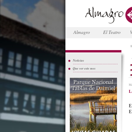
Almagro
El Teatro
V
I
Noticias
Que ver este mes
Ma
L
E
E