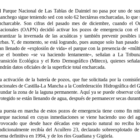
l Parque Nacional de Las Tablas de Daimiel no pasa por uno de su
anchego sigue teniendo sed con solo 62 hectáreas encharcadas, lo que s
ncharcable. Son cifras del pasado mes de diciembre, cuando el 
acionales (OAPN) decidió activar los pozos de emergencia con el 
arantizar la invernada de las acuáticas y también prevenir posibles 
urbas. Y, de momento, se está logrando, pues aunque solo han pasado 
an llenado de «explosión de vida» el parque con la presencia de «múlti
ue el bombeo «se va haciendo lentamente», señalan a La Tribuna 
ransición Ecológica y el Reto Demográfico (Miteco), quienes señala
endrán datos oficiales de la superficie total encharcada.
a activación de la batería de pozos, que fue solicitada por la comisió
acionales de Castilla-La Mancha a la Confederación Hidrográfica de
nundar la zona de la laguna permanente. Aquí ya se puede observar có
rotegido se están llenando de agua, después de permanecer secas duran
a puesta en marcha de estos pozos de emergencia tiene como fin mitig
arque nacional en cuyas inmediaciones se viene haciendo uso del agu
rovocado que desde hace décadas este espacio natural no reciba lo
radicionalmente recibía del Acuífero 23, declarado sobreexplotado d
orma definitiva en 1994, y de los ríos Guadiana y Gigüela.