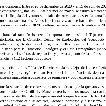
tras ocasiones. Entre el 20 de diciembre de 2023 y el 15 de abril de 20
e emergencia y, tras las lluvias del mes de marzo, se estuvo recibiend
ero la llegada del verano y la falta de precipitaciones en la zona l
mpeorara su situación. No es la primera vez que se han activado los
casiones desde el año 2020, la última vez en el mes de diciembre de 20
l humedal también ha recibido aportaciones desde el Tajo media
utorizadas por la Comisión Central de Explotación del Acueduct
untual y urgente dentro del Programa de Recuperación Hídrica del
inisterio para la Transición Ecológica y el Reto Demográfico (Mite
revistas en las obras de reparación y puesta a punto de la infraestru
anchega (1,2 hectómetros cúbicos).
a situación de Las Tablas de Daimiel queda muy lejos de la que debería 
umedal y que, según el Plan Rector del Parque Nacional, debería
ectáreas inundadas a comienzos de primavera y 600 hectáreas a finales 
nte la situación de escasez de recursos hídricos por la que atraviesa 
omunidades de Castilla-La Mancha creó hace unos meses una comisi
ctuaciones del Plan de Recuperación del Parque Nacional de las Tab
edidas adicionales a las actuales, «desde el consenso y la sensatez», e
egundo de la Junta de Comunidades de Castilla-La Mancha, José Manue