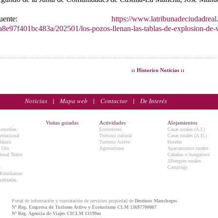
Fuente:
https://www.latribunadeciudadreal
a8e97f401bc483a/202501/los-pozos-llenan-las-tablas-de-explosion-de-
::
Historico Noticias
::
Noticias
|
Mapa web
|
Contactar
|
De Interés
Visitas guiadas
Actividades
Alojamientos
Comedias
Ecoturismo
Casas rurales (A.I.)
ternacional
Turismo cultural
Casas rurales (A.H.)
lásico
Turismo Activo
Hoteles
e Oro
Agroturismo
Apartamentos rurales
onal Teatro
Cabañas o bungalows
Albergues rurales
5
Campings
 Estudiantes
ralizadas
Portal de información y contratación de servicios propiedad de
Destinos Manchegos
Nº Reg. Empresa de Turismo Activo y Ecoturismo CLM 13697700007
Nº Reg. Agencia de Viajes CICLM 13199m