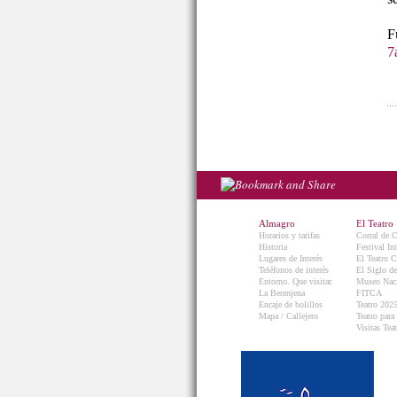
7
Almagro
El Teatro
Horarios y tarifas
Corral de 
Historia
Festival In
Lugares de Interés
El Teatro C
Teléfonos de interés
El Siglo d
Entorno. Que visitar.
Museo Naci
La Berenjena
FITCA
Encaje de bolillos
Teatro 202
Mapa / Callejero
Teatro para
Visitas Teat