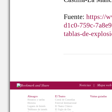
Fuente:
https://
d1c0-759c-7a8e9
tablas-de-explos
Noticias
|
Mapa web
Almagro
El Teatro
Visitas guiadas
Horarios y tarifas
Corral de Comedias
Historia
Festival Internacional
Lugares de Interés
El Teatro Clásico
Teléfonos de interés
El Siglo de Oro