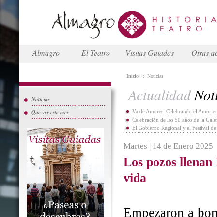
Almagro
El Teatro
Visitas Guiadas
Otras ac
Inicio
::
Noticias
Actualidad
Noti
Noticias
Que ver este mes
Va de Amores: Celebrando el Amor en
Celebración de los 50 años de la Gal
El Gobierno Regional y el Festival d
Martes | 14 de Enero 2025
Los pozos llenan
vida
Empezaron a bomb