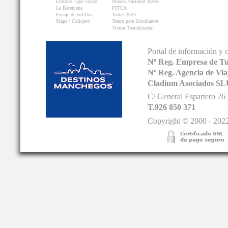
Entorno. Que visitar.
Museo Nacional Teatro
La Berenjena
FITCA
Encaje de bolillos
Teatro 2025
Mapa / Callejero
Teatro para Estudiantes
Visitas Teatralizadas
Portal de información y 
Nº Reg. Empresa de T
Nº Reg. Agencia de V
Cladium Asociados SL
C/ General Espartero 2
T.926 850 371
Copyright © 2000 - 2022.