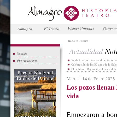
Almagro
El Teatro
Visitas Guiadas
Otras ac
Inicio
::
Noticias
Actualidad
Noti
Noticias
Que ver este mes
Va de Amores: Celebrando el Amor en
Celebración de los 50 años de la Gal
El Gobierno Regional y el Festival d
Martes | 14 de Enero 2025
Los pozos llenan
vida
Empezaron a bomb