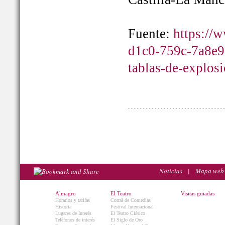
Fuente:
https://
d1c0-759c-7a8e9
tablas-de-explos
Noticias
|
Mapa web
Almagro
El Teatro
Visitas guiadas
Horarios y tarifas
Corral de Comedias
Historia
Festival Internacional
Lugares de Interés
El Teatro Clásico
Teléfonos de interés
El Siglo de Oro