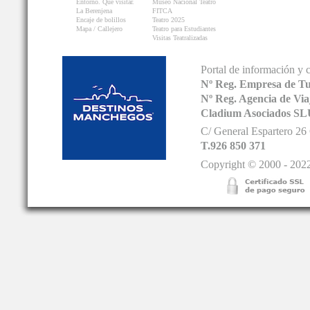
Entorno. Que visitar.
Museo Nacional Teatro
La Berenjena
FITCA
Encaje de bolillos
Teatro 2025
Mapa / Callejero
Teatro para Estudiantes
Visitas Teatralizadas
Portal de información y 
Nº Reg. Empresa de T
Nº Reg. Agencia de V
Cladium Asociados SL
C/ General Espartero 2
T.926 850 371
Copyright © 2000 - 2022.