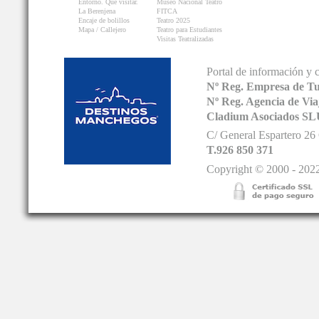
Entorno. Que visitar.
Museo Nacional Teatro
La Berenjena
FITCA
Encaje de bolillos
Teatro 2025
Mapa / Callejero
Teatro para Estudiantes
Visitas Teatralizadas
Portal de información y 
Nº Reg. Empresa de T
Nº Reg. Agencia de V
Cladium Asociados SL
C/ General Espartero 2
T.926 850 371
Copyright © 2000 - 2022.