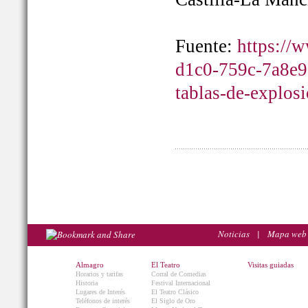
Fuente:
https://
d1c0-759c-7a8e9
tablas-de-explos
Noticias
|
Mapa web
Almagro
El Teatro
Visitas guiadas
Horarios y tarifas
Corral de Comedias
Historia
Festival Internacional
Lugares de Interés
El Teatro Clásico
Teléfonos de interés
El Siglo de Oro