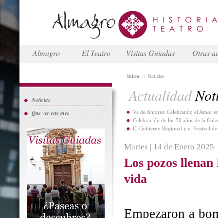
Almagro
El Teatro
Visitas Guiadas
Otras ac
Inicio
::
Noticias
Actualidad
Noti
Noticias
Que ver este mes
Va de Amores: Celebrando el Amor en
Celebración de los 50 años de la Gal
El Gobierno Regional y el Festival d
Martes | 14 de Enero 2025
Los pozos llenan
vida
Empezaron a bomb