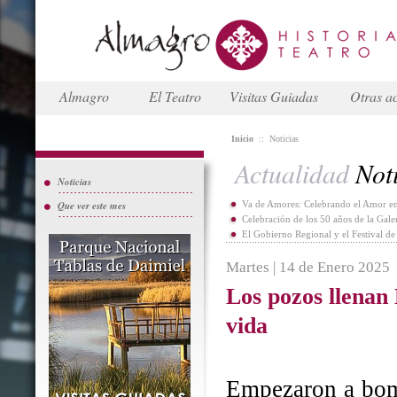
Almagro
El Teatro
Visitas Guiadas
Otras ac
Inicio
::
Noticias
Actualidad
Noti
Noticias
Que ver este mes
Va de Amores: Celebrando el Amor en
Celebración de los 50 años de la Gal
El Gobierno Regional y el Festival d
Martes | 14 de Enero 2025
Los pozos llenan
vida
Empezaron a bomb