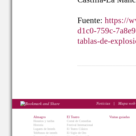
Fuente:
https://
d1c0-759c-7a8e9
tablas-de-explos
Noticias
|
Mapa web
Almagro
El Teatro
Visitas guiadas
Horarios y tarifas
Corral de Comedias
Historia
Festival Internacional
Lugares de Interés
El Teatro Clásico
Teléfonos de interés
El Siglo de Oro