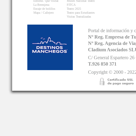
Entorno. Que visitar.
Museo Nacional Teatro
La Berenjena
FITCA
Encaje de bolillos
Teatro 2025
Mapa / Callejero
Teatro para Estudiantes
Visitas Teatralizadas
Portal de información y 
Nº Reg. Empresa de T
Nº Reg. Agencia de V
Cladium Asociados SL
C/ General Espartero 2
T.926 850 371
Copyright © 2000 - 2022.