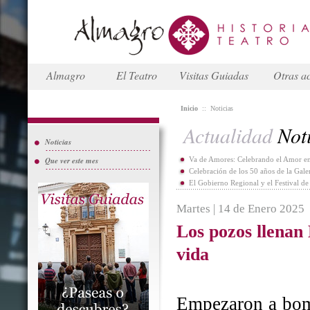
Almagro
El Teatro
Visitas Guiadas
Otras ac
Inicio
::
Noticias
Actualidad
Noti
Noticias
Que ver este mes
Va de Amores: Celebrando el Amor en
Celebración de los 50 años de la Gal
El Gobierno Regional y el Festival d
Martes | 14 de Enero 2025
Los pozos llenan
vida
Empezaron a bomb