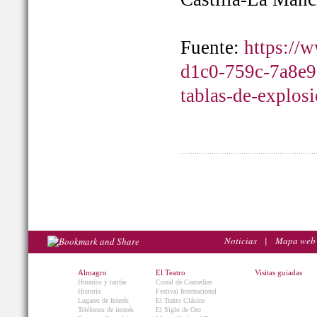
Fuente:
https://
d1c0-759c-7a8e9
tablas-de-explos
Noticias
|
Mapa web
Almagro
El Teatro
Visitas guiadas
Horarios y tarifas
Corral de Comedias
Historia
Festival Internacional
Lugares de Interés
El Teatro Clásico
Teléfonos de interés
El Siglo de Oro