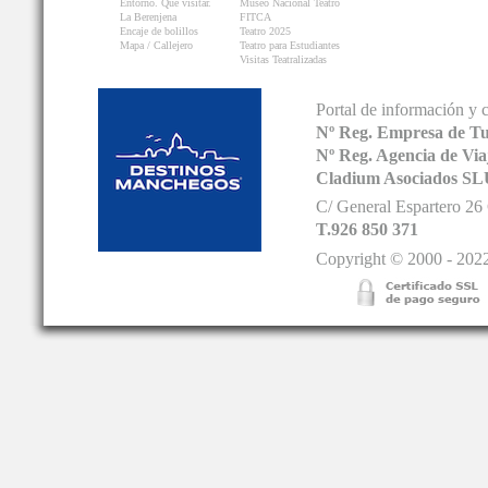
Entorno. Que visitar.
Museo Nacional Teatro
La Berenjena
FITCA
Encaje de bolillos
Teatro 2025
Mapa / Callejero
Teatro para Estudiantes
Visitas Teatralizadas
Portal de información y 
Nº Reg. Empresa de T
Nº Reg. Agencia de V
Cladium Asociados SL
C/ General Espartero 2
T.926 850 371
Copyright © 2000 - 2022.