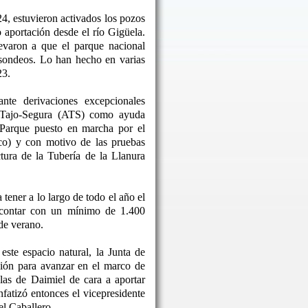
24, estuvieron activados los pozos
o aportación desde el río Gigüela.
levaron a que el parque nacional
 sondeos. Lo han hecho en varias
23.
nte derivaciones excepcionales
o Tajo-Segura (ATS) como ayuda
 Parque puesto en marcha por el
co) y con motivo de las pruebas
ctura de la Tubería de la Llanura
tener a lo largo de todo el año el
 contar con un mínimo de 1.400
de verano.
este espacio natural, la Junta de
ón para avanzar en el marco de
las de Daimiel de cara a aportar
nfatizó entonces el vicepresidente
l Caballero.