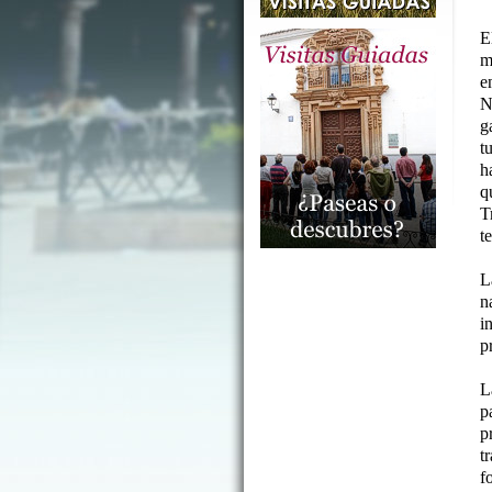
E
m
e
N
g
t
h
q
T
t
L
n
i
p
L
p
p
t
f