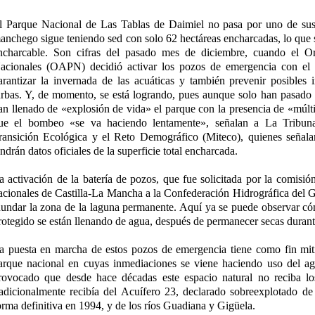
l Parque Nacional de Las Tablas de Daimiel no pasa por uno de su
anchego sigue teniendo sed con solo 62 hectáreas encharcadas, lo que s
ncharcable. Son cifras del pasado mes de diciembre, cuando el 
acionales (OAPN) decidió activar los pozos de emergencia con el 
arantizar la invernada de las acuáticas y también prevenir posibles 
urbas. Y, de momento, se está logrando, pues aunque solo han pasado 
an llenado de «explosión de vida» el parque con la presencia de «múlti
ue el bombeo «se va haciendo lentamente», señalan a La Tribuna 
ransición Ecológica y el Reto Demográfico (Miteco), quienes señala
endrán datos oficiales de la superficie total encharcada.
a activación de la batería de pozos, que fue solicitada por la comisió
acionales de Castilla-La Mancha a la Confederación Hidrográfica de
nundar la zona de la laguna permanente. Aquí ya se puede observar có
rotegido se están llenando de agua, después de permanecer secas duran
a puesta en marcha de estos pozos de emergencia tiene como fin mitig
arque nacional en cuyas inmediaciones se viene haciendo uso del agu
rovocado que desde hace décadas este espacio natural no reciba lo
radicionalmente recibía del Acuífero 23, declarado sobreexplotado d
orma definitiva en 1994, y de los ríos Guadiana y Gigüela.