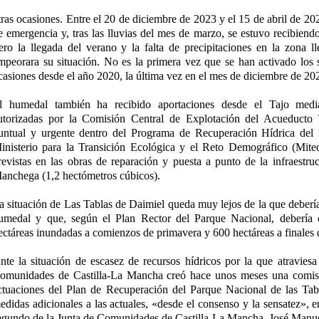
tras ocasiones. Entre el 20 de diciembre de 2023 y el 15 de abril de 20
e emergencia y, tras las lluvias del mes de marzo, se estuvo recibiend
ero la llegada del verano y la falta de precipitaciones en la zona l
mpeorara su situación. No es la primera vez que se han activado los
casiones desde el año 2020, la última vez en el mes de diciembre de 20
l humedal también ha recibido aportaciones desde el Tajo media
utorizadas por la Comisión Central de Explotación del Acueduct
untual y urgente dentro del Programa de Recuperación Hídrica del
inisterio para la Transición Ecológica y el Reto Demográfico (Mite
revistas en las obras de reparación y puesta a punto de la infraestru
anchega (1,2 hectómetros cúbicos).
a situación de Las Tablas de Daimiel queda muy lejos de la que debería 
umedal y que, según el Plan Rector del Parque Nacional, debería
ectáreas inundadas a comienzos de primavera y 600 hectáreas a finales 
nte la situación de escasez de recursos hídricos por la que atraviesa 
omunidades de Castilla-La Mancha creó hace unos meses una comisi
ctuaciones del Plan de Recuperación del Parque Nacional de las Tab
edidas adicionales a las actuales, «desde el consenso y la sensatez», e
egundo de la Junta de Comunidades de Castilla-La Mancha, José Manue