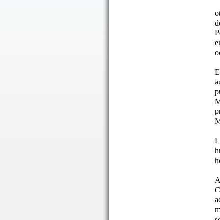
o
d
P
e
o
E
a
p
M
p
M
L
h
h
A
C
a
m
s