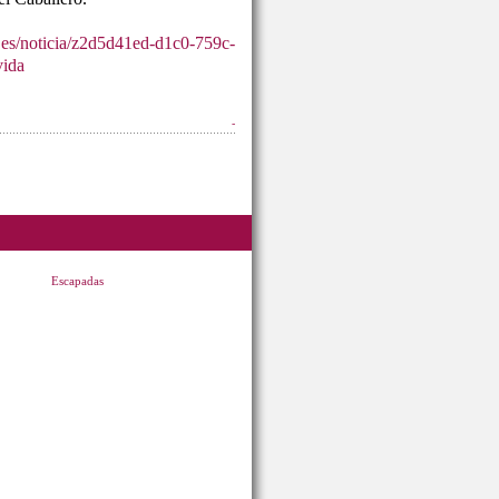
.es/noticia/z2d5d41ed-d1c0-759c-
vida
-
Escapadas