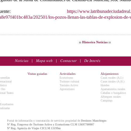
Fuente:
https://www.latribunadeciudadreal
a8e97f401bc483a/202501/los-pozos-llenan-las-tablas-de-explosion-de-
::
Historico Noticias
::
Noticias
|
Mapa web
|
Contactar
|
De Interés
Visitas guiadas
Actividades
Alojamientos
Comedias
Ecoturismo
Casas rurales (A.I.)
ternacional
Turismo cultural
Casas rurales (A.H.)
lásico
Turismo Activo
Hoteles
e Oro
Agroturismo
Apartamentos rurales
onal Teatro
Cabañas o bungalows
Albergues rurales
5
Campings
 Estudiantes
ralizadas
Portal de información y contratación de servicios propiedad de
Destinos Manchegos
Nº Reg. Empresa de Turismo Activo y Ecoturismo CLM 13697700007
Nº Reg. Agencia de Viajes CICLM 13199m