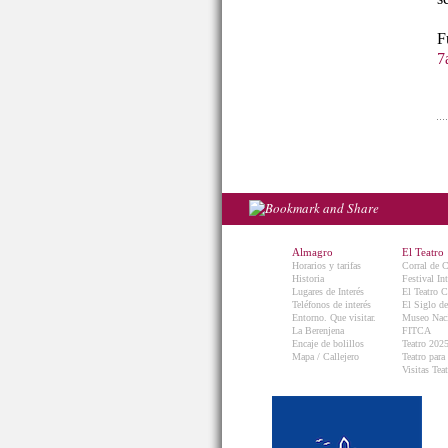
7
Almagro
El Teatro
Horarios y tarifas
Corral de 
Historia
Festival In
Lugares de Interés
El Teatro C
Teléfonos de interés
El Siglo d
Entorno. Que visitar.
Museo Naci
La Berenjena
FITCA
Encaje de bolillos
Teatro 202
Mapa / Callejero
Teatro para
Visitas Teat