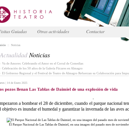
isitas Guiadas
Otras actividades
Contactar
nicio
::
Noticias
Actualidad
Noticias
Va de Amores: Celebrando el Amor en el Corral de Comedias
Celebración de los 50 años de la Galería Fúcares en Almagro
El Gobierno Regional y el Festival de Teatro de Almagro Refuerzan su Colaboración para Impul
rtes | 14 de Enero 2025
os pozos llenan Las Tablas de Daimiel de una explosión de vida
-
mpezaron a bombear el 28 de diciembre, cuando el parque nacional ten
l objetivo es inundar el humedal y garantizar la invernada de las aves a
El Parque Nacional de Las Tablas de Daimiel, en una imagen del pasado mes de noviemb