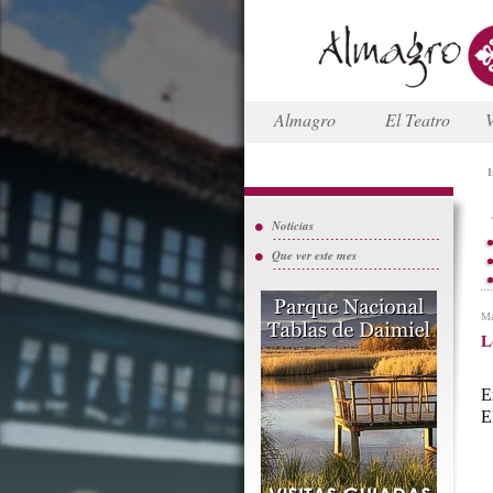
Almagro
El Teatro
V
I
Noticias
Que ver este mes
Ma
L
E
E