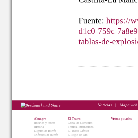
Fuente:
https://
d1c0-759c-7a8e9
tablas-de-explos
Noticias
|
Mapa web
Almagro
El Teatro
Visitas guiadas
Horarios y tarifas
Corral de Comedias
Historia
Festival Internacional
Lugares de Interés
El Teatro Clásico
Teléfonos de interés
El Siglo de Oro