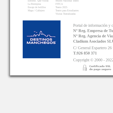
Entorno. Que visitar.
Museo Nacional Teatro
La Berenjena
FITCA
Encaje de bolillos
Teatro 2025
Mapa / Callejero
Teatro para Estudiantes
Visitas Teatralizadas
Portal de información y 
Nº Reg. Empresa de T
Nº Reg. Agencia de V
Cladium Asociados SL
C/ General Espartero 2
T.926 850 371
Copyright © 2000 - 2022.