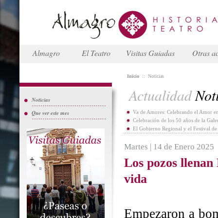
Almagro
El Teatro
Visitas Guiadas
Otras ac
Inicio
::
Noticias
Actualidad
Noti
Noticias
Que ver este mes
Va de Amores: Celebrando el Amor en
Celebración de los 50 años de la Gal
El Gobierno Regional y el Festival d
Martes | 14 de Enero 2025
Los pozos llenan
vida
Empezaron a bomb