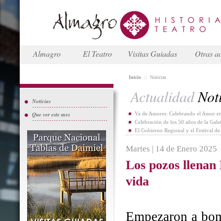
Almagro
El Teatro
Visitas Guiadas
Otras ac
Inicio
::
Noticias
Actualidad
Noti
Noticias
Que ver este mes
Va de Amores: Celebrando el Amor en
Celebración de los 50 años de la Gal
El Gobierno Regional y el Festival d
Martes | 14 de Enero 2025
Los pozos llenan
vida
Empezaron a bomb