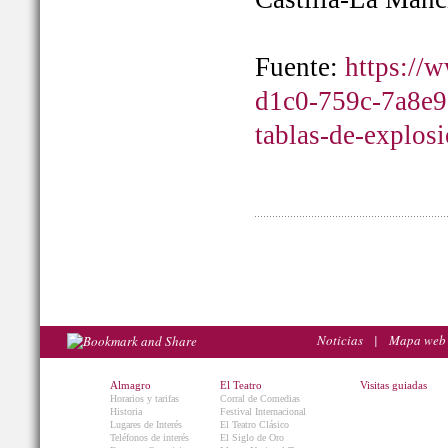
Fuente:
https://
d1c0-759c-7a8e9
tablas-de-explos
Noticias
|
Mapa web
Almagro
El Teatro
Visitas guiadas
Horarios y tarifas
Corral de Comedias
Historia
Festival Internacional
Lugares de Interés
El Teatro Clásico
Teléfonos de interés
El Siglo de Oro