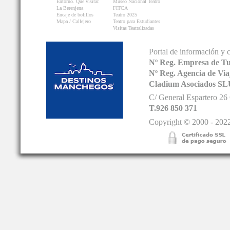
Entorno. Que visitar.
Museo Nacional Teatro
La Berenjena
FITCA
Encaje de bolillos
Teatro 2025
Mapa / Callejero
Teatro para Estudiantes
Visitas Teatralizadas
Portal de información y 
Nº Reg. Empresa de T
Nº Reg. Agencia de V
Cladium Asociados SL
C/ General Espartero 2
T.926 850 371
Copyright © 2000 - 2022.