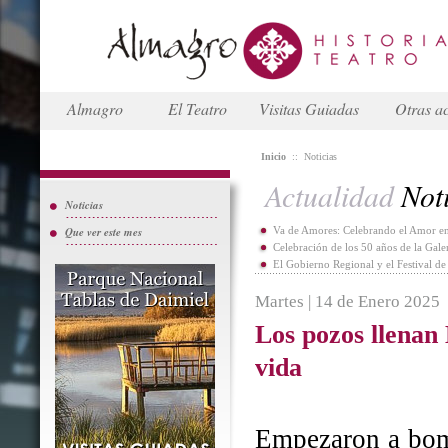
Almagro
El Teatro
Visitas Guiadas
Otras ac
Inicio
::
Noticias
Actualidad
Noti
Noticias
Que ver este mes
Va de Amores: Celebrando el Amor en
Celebración de los 50 años de la Gal
El Gobierno Regional y el Festival d
Martes | 14 de Enero 2025
Los pozos llenan
vida
Empezaron a bomb