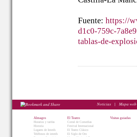
Fuente:
https://
d1c0-759c-7a8e9
tablas-de-explos
Noticias
|
Mapa web
Almagro
El Teatro
Visitas guiadas
Horarios y tarifas
Corral de Comedias
Historia
Festival Internacional
Lugares de Interés
El Teatro Clásico
Teléfonos de interés
El Siglo de Oro