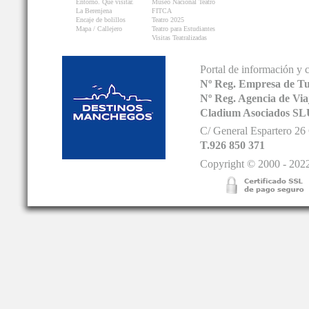
Entorno. Que visitar.
Museo Nacional Teatro
La Berenjena
FITCA
Encaje de bolillos
Teatro 2025
Mapa / Callejero
Teatro para Estudiantes
Visitas Teatralizadas
Portal de información y 
Nº Reg. Empresa de T
Nº Reg. Agencia de V
Cladium Asociados SL
C/ General Espartero 2
T.926 850 371
Copyright © 2000 - 2022.