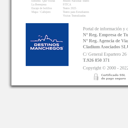
Entorno. Que visitar.
Museo Nacional Teatro
La Berenjena
FITCA
Encaje de bolillos
Teatro 2025
Mapa / Callejero
Teatro para Estudiantes
Visitas Teatralizadas
Portal de información y 
Nº Reg. Empresa de T
Nº Reg. Agencia de V
Cladium Asociados SL
C/ General Espartero 2
T.926 850 371
Copyright © 2000 - 2022.