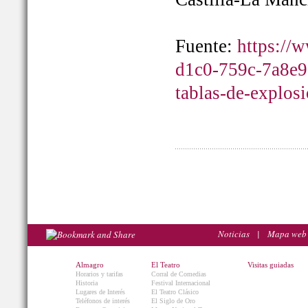
Fuente:
https://
d1c0-759c-7a8e9
tablas-de-explos
Noticias
|
Mapa web
Almagro
El Teatro
Visitas guiadas
Horarios y tarifas
Corral de Comedias
Historia
Festival Internacional
Lugares de Interés
El Teatro Clásico
Teléfonos de interés
El Siglo de Oro