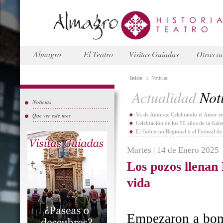
Almagro
El Teatro
Visitas Guiadas
Otras ac
Inicio
::
Noticias
Actualidad
Noti
Noticias
Que ver este mes
Va de Amores: Celebrando el Amor en
Celebración de los 50 años de la Gal
El Gobierno Regional y el Festival d
Martes | 14 de Enero 2025
Los pozos llenan
vida
Empezaron a bomb