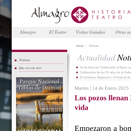
Almagro
El Teatro
Visitas Guiadas
Otras ac
Inicio
::
Noticias
Actualidad
Noti
Noticias
Que ver este mes
Va de Amores: Celebrando el Amor en
Celebración de los 50 años de la Gal
El Gobierno Regional y el Festival d
Martes | 14 de Enero 2025
Los pozos llenan
vida
Empezaron a bomb