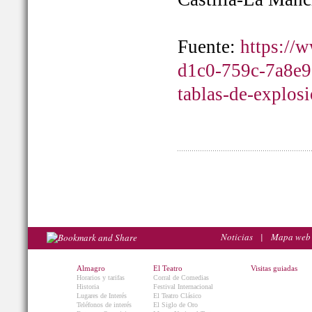
Fuente:
https://
d1c0-759c-7a8e9
tablas-de-explos
Noticias
|
Mapa web
Almagro
El Teatro
Visitas guiadas
Horarios y tarifas
Corral de Comedias
Historia
Festival Internacional
Lugares de Interés
El Teatro Clásico
Teléfonos de interés
El Siglo de Oro