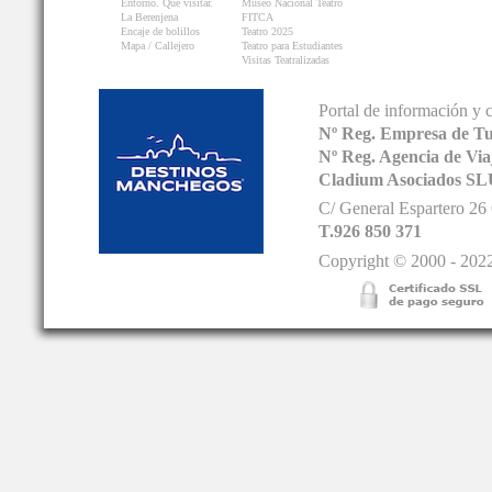
Entorno. Que visitar.
Museo Nacional Teatro
La Berenjena
FITCA
Encaje de bolillos
Teatro 2025
Mapa / Callejero
Teatro para Estudiantes
Visitas Teatralizadas
Portal de información y 
Nº Reg. Empresa de T
Nº Reg. Agencia de V
Cladium Asociados SL
C/ General Espartero 2
T.926 850 371
Copyright © 2000 - 2022.