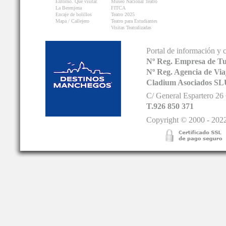
Entorno. Que visitar.
Museo Nacional Teatro
La Berenjena
FITCA
Encaje de bolillos
Teatro 2025
Mapa / Callejero
Teatro para Estudiantes
Visitas Teatralizadas
Portal de información y 
Nº Reg. Empresa de T
Nº Reg. Agencia de V
Cladium Asociados SL
C/ General Espartero 2
T.926 850 371
Copyright © 2000 - 2022.