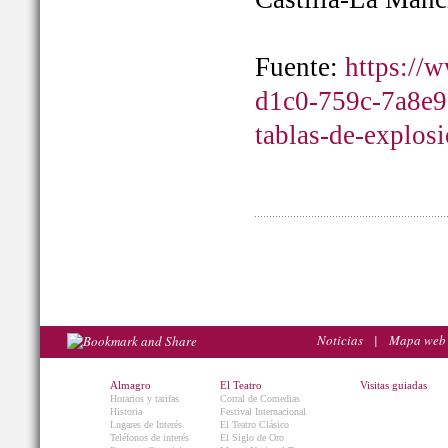
Fuente:
https://
d1c0-759c-7a8e9
tablas-de-explos
Noticias
|
Mapa web
Almagro
El Teatro
Visitas guiadas
Horarios y tarifas
Corral de Comedias
Historia
Festival Internacional
Lugares de Interés
El Teatro Clásico
Teléfonos de interés
El Siglo de Oro