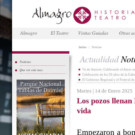
Almagro
El Teatro
Visitas Guiadas
Otras ac
Inicio
::
Noticias
Actualidad
Noti
Noticias
Que ver este mes
Va de Amores: Celebrando el Amor en
Celebración de los 50 años de la Gal
El Gobierno Regional y el Festival d
Martes | 14 de Enero 2025
Los pozos llenan
vida
Empezaron a bomb