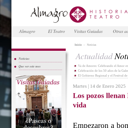
Almagro
El Teatro
Visitas Guiadas
Otras ac
Inicio
::
Noticias
Actualidad
Noti
Noticias
Que ver este mes
Va de Amores: Celebrando el Amor en
Celebración de los 50 años de la Gal
El Gobierno Regional y el Festival d
Martes | 14 de Enero 2025
Los pozos llenan
vida
Empezaron a bomb