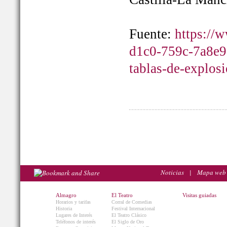
Fuente:
https://
d1c0-759c-7a8e9
tablas-de-explos
Noticias
|
Mapa web
Almagro
El Teatro
Visitas guiadas
Horarios y tarifas
Corral de Comedias
Historia
Festival Internacional
Lugares de Interés
El Teatro Clásico
Teléfonos de interés
El Siglo de Oro