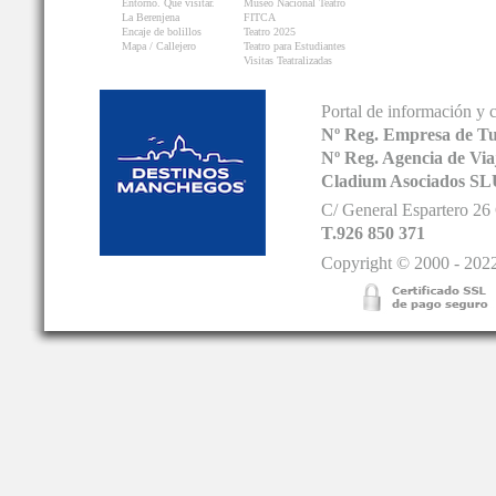
Entorno. Que visitar.
Museo Nacional Teatro
La Berenjena
FITCA
Encaje de bolillos
Teatro 2025
Mapa / Callejero
Teatro para Estudiantes
Visitas Teatralizadas
Portal de información y 
Nº Reg. Empresa de T
Nº Reg. Agencia de V
Cladium Asociados SL
C/ General Espartero 2
T.926 850 371
Copyright © 2000 - 2022.