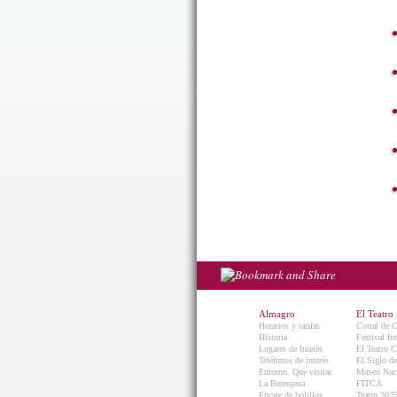
Almagro
El Teatro
Horarios y tarifas
Corral de 
Historia
Festival In
Lugares de Interés
El Teatro C
Teléfonos de interés
El Siglo d
Entorno. Que visitar.
Museo Naci
La Berenjena
FITCA
Encaje de bolillos
Teatro 202