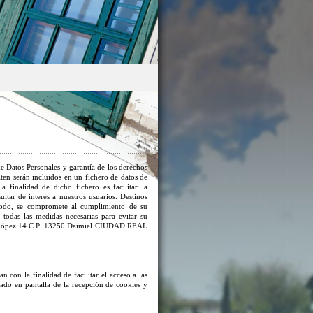
e Datos Personales y garantía de los derechos
iten serán incluidos en un fichero de datos de
 finalidad de dicho fichero es facilitar la
ltar de interés a nuestros usuarios. Destinos
 modo, se compromete al cumplimiento de su
 todas las medidas necesarias para evitar su
 López 14 C.P. 13250 Daimiel CIUDAD REAL
an con la finalidad de facilitar el acceso a las
isado en pantalla de la recepción de cookies y