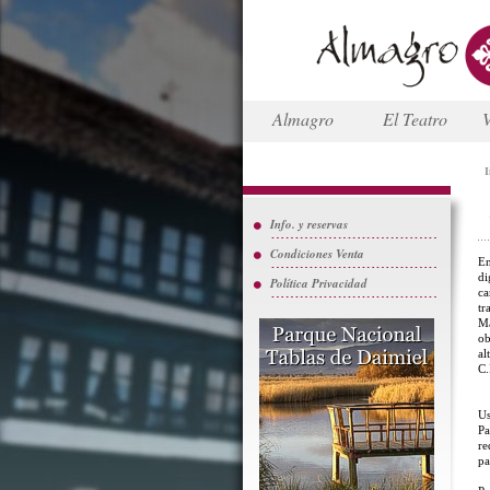
Almagro
El Teatro
V
I
Info. y reservas
Condiciones Venta
En
di
Política Privacidad
ca
tr
Ma
ob
al
C.
Us
Pa
re
pa