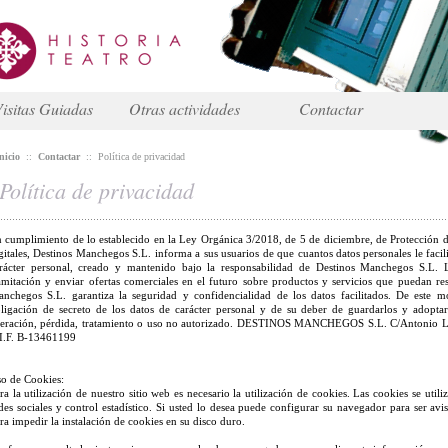
isitas Guiadas
Otras actividades
Contactar
nicio
::
Contactar
::
Política de privacidad
Política de privacidad
 cumplimiento de lo establecido en la Ley Orgánica 3/2018, de 5 de diciembre, de Protección d
gitales, Destinos Manchegos S.L. informa a sus usuarios de que cuantos datos personales le facil
rácter personal, creado y mantenido bajo la responsabilidad de Destinos Manchegos S.L. La
amitación y enviar ofertas comerciales en el futuro sobre productos y servicios que puedan resu
nchegos S.L. garantiza la seguridad y confidencialidad de los datos facilitados. De este
ligación de secreto de los datos de carácter personal y de su deber de guardarlos y adoptar
teración, pérdida, tratamiento o uso no autorizado. DESTINOS MANCHEGOS S.L. C/Antonio
I.F. B-13461199
o de Cookies:
ra la utilización de nuestro sitio web es necesario la utilización de cookies. Las cookies se utiliz
des sociales y control estadístico. Si usted lo desea puede configurar su navegador para ser av
ra impedir la instalación de cookies en su disco duro.