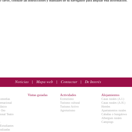
r favor, consulte las instrucciones y manuales de su navegador para ampliar esta información.
Noticias
|
Mapa web
|
Contactar
|
De Interés
Visitas guiadas
Actividades
Alojamientos
Comedias
Ecoturismo
Casas rurales (A.I.)
ternacional
Turismo cultural
Casas rurales (A.H.)
lásico
Turismo Activo
Hoteles
e Oro
Agroturismo
Apartamentos rurales
onal Teatro
Cabañas o bungalows
Albergues rurales
5
Campings
 Estudiantes
ralizadas