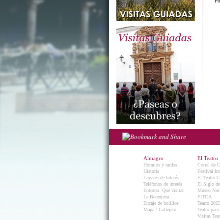
Po
Almagro
El Teatro
Horarios y tarifas
Corral de 
Historia
Festival In
Lugares de Interés
El Teatro C
Teléfonos de interés
El Siglo d
Entorno. Que visitar.
Museo Naci
La Berenjena
FITCA
Encaje de bolillos
Teatro 202
Mapa / Callejero
Teatro para
Visitas Teat