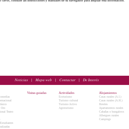
r favor, consulte las instrucciones y manuales de su navegador para ampliar esta información.
Noticias
|
Mapa web
|
Contactar
|
De Interés
Visitas guiadas
Actividades
Alojamientos
Comedias
Ecoturismo
Casas rurales (A.I.)
ternacional
Turismo cultural
Casas rurales (A.H.)
lásico
Turismo Activo
Hoteles
e Oro
Agroturismo
Apartamentos rurales
onal Teatro
Cabañas o bungalows
Albergues rurales
5
Campings
 Estudiantes
ralizadas