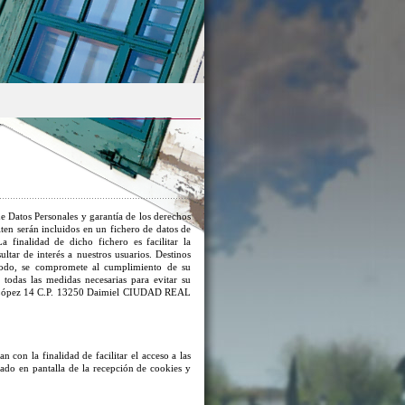
e Datos Personales y garantía de los derechos
iten serán incluidos en un fichero de datos de
 finalidad de dicho fichero es facilitar la
ltar de interés a nuestros usuarios. Destinos
 modo, se compromete al cumplimiento de su
 todas las medidas necesarias para evitar su
 López 14 C.P. 13250 Daimiel CIUDAD REAL
an con la finalidad de facilitar el acceso a las
isado en pantalla de la recepción de cookies y