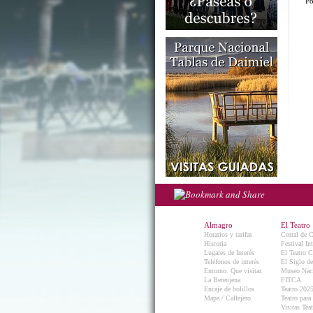
Po
Almagro
El Teatro
Horarios y tarifas
Corral de 
Historia
Festival In
Lugares de Interés
El Teatro C
Teléfonos de interés
El Siglo d
Entorno. Que visitar.
Museo Naci
La Berenjena
FITCA
Encaje de bolillos
Teatro 202
Mapa / Callejero
Teatro para
Visitas Teat