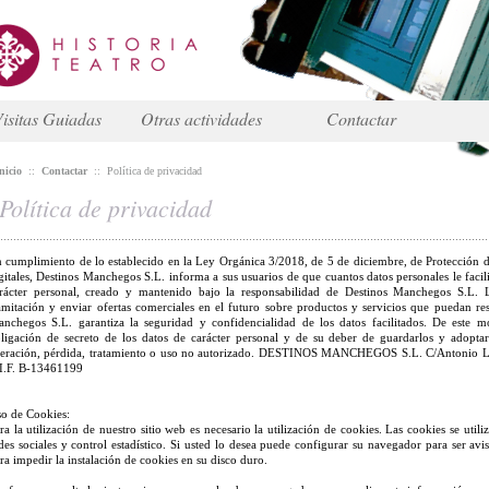
isitas Guiadas
Otras actividades
Contactar
nicio
::
Contactar
::
Política de privacidad
Política de privacidad
 cumplimiento de lo establecido en la Ley Orgánica 3/2018, de 5 de diciembre, de Protección d
gitales, Destinos Manchegos S.L. informa a sus usuarios de que cuantos datos personales le facil
rácter personal, creado y mantenido bajo la responsabilidad de Destinos Manchegos S.L. La
amitación y enviar ofertas comerciales en el futuro sobre productos y servicios que puedan resu
nchegos S.L. garantiza la seguridad y confidencialidad de los datos facilitados. De este
ligación de secreto de los datos de carácter personal y de su deber de guardarlos y adoptar
teración, pérdida, tratamiento o uso no autorizado. DESTINOS MANCHEGOS S.L. C/Antonio
I.F. B-13461199
o de Cookies:
ra la utilización de nuestro sitio web es necesario la utilización de cookies. Las cookies se utiliz
des sociales y control estadístico. Si usted lo desea puede configurar su navegador para ser av
ra impedir la instalación de cookies en su disco duro.