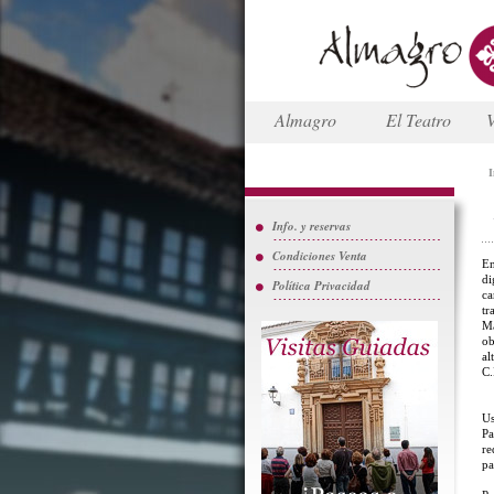
Almagro
El Teatro
V
I
Info. y reservas
Condiciones Venta
En
di
Política Privacidad
ca
tr
Ma
ob
al
C.
Us
Pa
re
pa