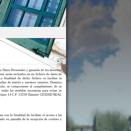
e Datos Personales y garantía de los derechos
iten serán incluidos en un fichero de datos de
 finalidad de dicho fichero es facilitar la
ltar de interés a nuestros usuarios. Destinos
 modo, se compromete al cumplimiento de su
 todas las medidas necesarias para evitar su
 López 14 C.P. 13250 Daimiel CIUDAD REAL
an con la finalidad de facilitar el acceso a las
isado en pantalla de la recepción de cookies y