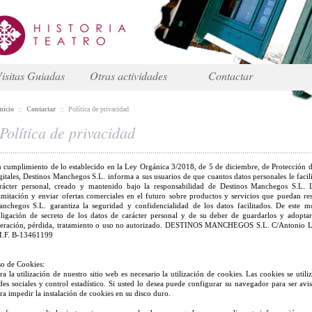
isitas Guiadas
Otras actividades
Contactar
nicio
::
Contactar
::
Política de privacidad
Política de privacidad
 cumplimiento de lo establecido en la Ley Orgánica 3/2018, de 5 de diciembre, de Protección d
gitales, Destinos Manchegos S.L. informa a sus usuarios de que cuantos datos personales le facil
rácter personal, creado y mantenido bajo la responsabilidad de Destinos Manchegos S.L. La
amitación y enviar ofertas comerciales en el futuro sobre productos y servicios que puedan resu
nchegos S.L. garantiza la seguridad y confidencialidad de los datos facilitados. De este
ligación de secreto de los datos de carácter personal y de su deber de guardarlos y adoptar
teración, pérdida, tratamiento o uso no autorizado. DESTINOS MANCHEGOS S.L. C/Antonio
I.F. B-13461199
o de Cookies:
ra la utilización de nuestro sitio web es necesario la utilización de cookies. Las cookies se utiliz
des sociales y control estadístico. Si usted lo desea puede configurar su navegador para ser av
ra impedir la instalación de cookies en su disco duro.