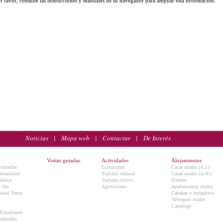
r favor, consulte las instrucciones y manuales de su navegador para ampliar esta información.
Noticias
|
Mapa web
|
Contactar
|
De Interés
Visitas guiadas
Actividades
Alojamientos
Comedias
Ecoturismo
Casas rurales (A.I.)
ternacional
Turismo cultural
Casas rurales (A.H.)
lásico
Turismo Activo
Hoteles
e Oro
Agroturismo
Apartamentos rurales
onal Teatro
Cabañas o bungalows
Albergues rurales
5
Campings
 Estudiantes
ralizadas