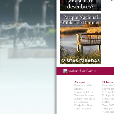
Po
Almagro
El Teatro
Horarios y tarifas
Corral de 
Historia
Festival In
Lugares de Interés
El Teatro C
Teléfonos de interés
El Siglo d
Entorno. Que visitar.
Museo Naci
La Berenjena
FITCA
Encaje de bolillos
Teatro 202
Mapa / Callejero
Teatro para
Visitas Teat