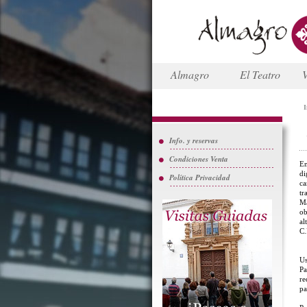
Almagro
El Teatro
V
I
Info. y reservas
Condiciones Venta
En
di
Política Privacidad
ca
tr
Ma
ob
al
C.
Us
Pa
re
pa