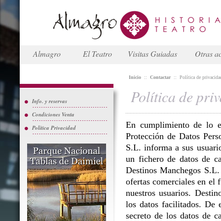
Almagro
El Teatro
Visitas Guiadas
Otras ac
Inicio
::
Contactar
::
Política de privacida
Política de pri
Info. y reservas
Condiciones Venta
En cumplimiento de lo e
Política Privacidad
Protección de Datos Perso
S.L. informa a sus usuario
un fichero de datos de ca
Destinos Manchegos S.L. L
ofertas comerciales en el 
nuestros usuarios. Destin
los datos facilitados. D
secreto de los datos de c