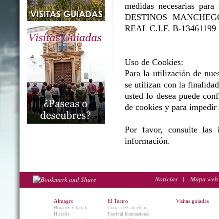
medidas necesarias para e
DESTINOS MANCHEGOS 
REAL C.I.F. B-13461199
Uso de Cookies:
Para la utilización de nue
se utilizan con la finalidad
usted lo desea puede conf
de cookies y para impedir 
Por favor, consulte las
información.
Noticias
|
Mapa web
Almagro
El Teatro
Visitas guiadas
Horarios y tarifas
Corral de Comedias
Historia
Festival Internacional