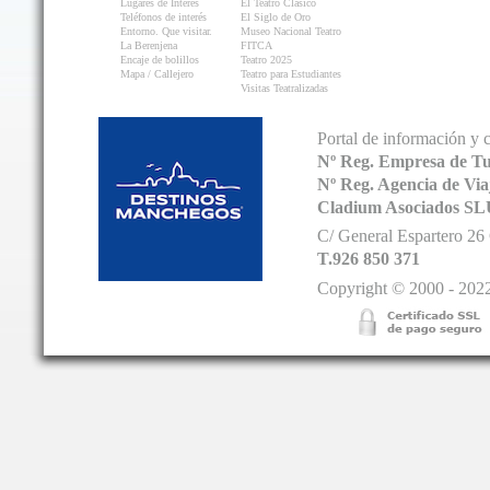
Lugares de Interés
El Teatro Clásico
Teléfonos de interés
El Siglo de Oro
Entorno. Que visitar.
Museo Nacional Teatro
La Berenjena
FITCA
Encaje de bolillos
Teatro 2025
Mapa / Callejero
Teatro para Estudiantes
Visitas Teatralizadas
Portal de información y 
Nº Reg. Empresa de T
Nº Reg. Agencia de V
Cladium Asociados SL
C/ General Espartero 2
T.926 850 371
Copyright © 2000 - 2022.