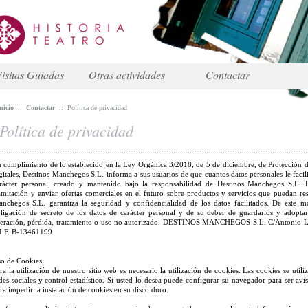
isitas Guiadas
Otras actividades
Contactar
nicio
::
Contactar
::
Política de privacidad
Política de privacidad
 cumplimiento de lo establecido en la Ley Orgánica 3/2018, de 5 de diciembre, de Protección d
gitales, Destinos Manchegos S.L. informa a sus usuarios de que cuantos datos personales le facil
rácter personal, creado y mantenido bajo la responsabilidad de Destinos Manchegos S.L. La
amitación y enviar ofertas comerciales en el futuro sobre productos y servicios que puedan resu
nchegos S.L. garantiza la seguridad y confidencialidad de los datos facilitados. De este
ligación de secreto de los datos de carácter personal y de su deber de guardarlos y adoptar
teración, pérdida, tratamiento o uso no autorizado. DESTINOS MANCHEGOS S.L. C/Antonio
I.F. B-13461199
o de Cookies:
ra la utilización de nuestro sitio web es necesario la utilización de cookies. Las cookies se utiliz
des sociales y control estadístico. Si usted lo desea puede configurar su navegador para ser av
ra impedir la instalación de cookies en su disco duro.