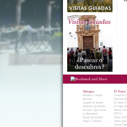
Po
Almagro
El Teatro
Horarios y tarifas
Corral de 
Historia
Festival In
Lugares de Interés
El Teatro C
Teléfonos de interés
El Siglo d
Entorno. Que visitar.
Museo Naci
La Berenjena
FITCA
Encaje de bolillos
Teatro 202
Mapa / Callejero
Teatro para
Visitas Teat