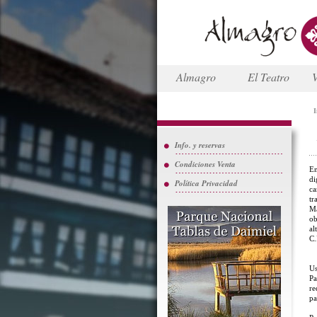
Almagro
El Teatro
V
I
Info. y reservas
Condiciones Venta
En
di
Política Privacidad
ca
tr
Ma
ob
al
C.
Us
Pa
re
pa