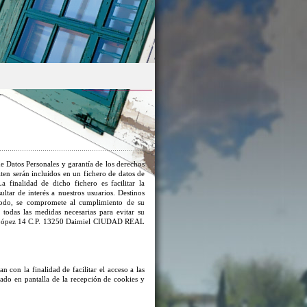
e Datos Personales y garantía de los derechos
iten serán incluidos en un fichero de datos de
 finalidad de dicho fichero es facilitar la
ltar de interés a nuestros usuarios. Destinos
 modo, se compromete al cumplimiento de su
 todas las medidas necesarias para evitar su
 López 14 C.P. 13250 Daimiel CIUDAD REAL
an con la finalidad de facilitar el acceso a las
isado en pantalla de la recepción de cookies y