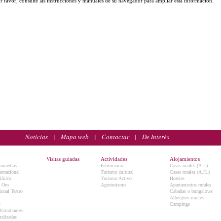
r favor, consulte las instrucciones y manuales de su navegador para ampliar esta información.
Noticias
|
Mapa web
|
Contactar
|
De Interés
Visitas guiadas
Actividades
Alojamientos
Comedias
Ecoturismo
Casas rurales (A.I.)
ternacional
Turismo cultural
Casas rurales (A.H.)
lásico
Turismo Activo
Hoteles
e Oro
Agroturismo
Apartamentos rurales
onal Teatro
Cabañas o bungalows
Albergues rurales
5
Campings
 Estudiantes
ralizadas