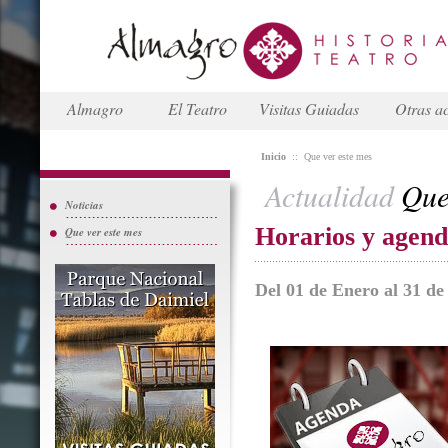
Almagro
El Teatro
Visitas Guiadas
Otras ac
Inicio
::
Que ver este mes
Actualidad
Que 
Noticias
Horarios y agen
Que ver este mes
Del 01 de Enero al 31 d