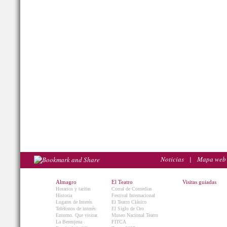
Noticias
|
Mapa web
Almagro
El Teatro
Visitas guiadas
Horarios y tarifas
Corral de Comedias
Historia
Festival Internacional
Lugares de Interés
El Teatro Clásico
Teléfonos de interés
El Siglo de Oro
Entorno. Que visitar.
Museo Nacional Teatro
La Berenjena
FITCA