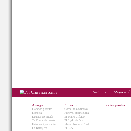
Noticias
|
Mapa web
Almagro
El Teatro
Visitas guiadas
Horarios y tarifas
Corral de Comedias
Historia
Festival Internacional
Lugares de Interés
El Teatro Clásico
Teléfonos de interés
El Siglo de Oro
Entorno. Que visitar.
Museo Nacional Teatro
La Berenjena
FITCA