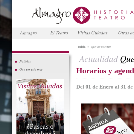
Almagro
El Teatro
Visitas Guiadas
Otras ac
Inicio
::
Que ver este mes
Actualidad
Que 
Noticias
Horarios y agen
Que ver este mes
Del 01 de Enero al 31 d