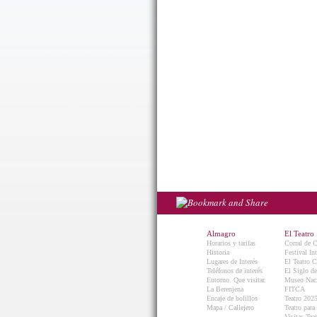
Almagro
El Teatro
Horarios y tarifas
Corral de 
Historia
Festival In
Lugares de Interés
El Teatro C
Teléfonos de interés
El Siglo d
Entorno. Que visitar.
Museo Naci
La Berenjena
FITCA
Encaje de bolillos
Teatro 202
Mapa / Callejero
Teatro para
Visitas Teat