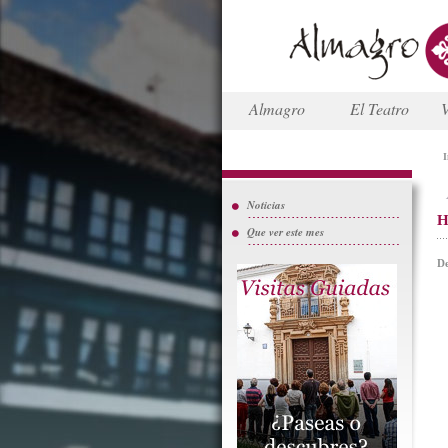
Almagro
El Teatro
V
I
Noticias
H
Que ver este mes
De