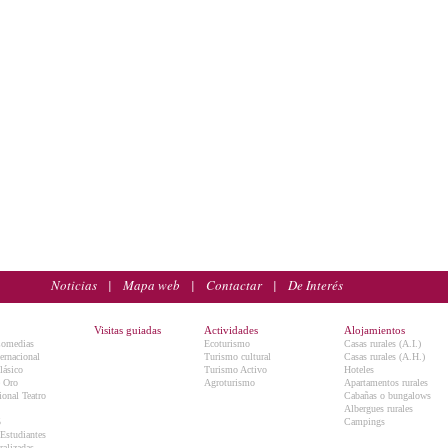
Noticias
|
Mapa web
|
Contactar
|
De Interés
Visitas guiadas
Actividades
Alojamientos
Comedias
Ecoturismo
Casas rurales (A.I.)
ternacional
Turismo cultural
Casas rurales (A.H.)
lásico
Turismo Activo
Hoteles
e Oro
Agroturismo
Apartamentos rurales
onal Teatro
Cabañas o bungalows
Albergues rurales
5
Campings
 Estudiantes
ralizadas