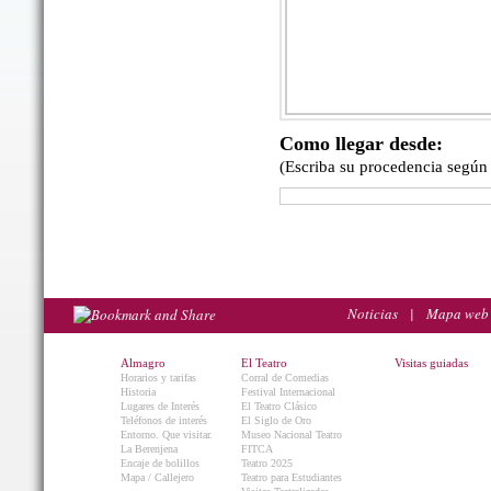
Como llegar desde:
(Escriba su procedencia según
Noticias
|
Mapa web
Almagro
El Teatro
Visitas guiadas
Horarios y tarifas
Corral de Comedias
Historia
Festival Internacional
Lugares de Interés
El Teatro Clásico
Teléfonos de interés
El Siglo de Oro
Entorno. Que visitar.
Museo Nacional Teatro
La Berenjena
FITCA
Encaje de bolillos
Teatro 2025
Mapa / Callejero
Teatro para Estudiantes