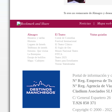
Si eres un restaurante de Almagro y desea
Noticias
|
Mapa web
Almagro
El Teatro
Visitas guiadas
Horarios y tarifas
Corral de Comedias
Historia
Festival Internacional
Lugares de Interés
El Teatro Clásico
Teléfonos de interés
El Siglo de Oro
Entorno. Que visitar.
Museo Nacional Teatro
La Berenjena
FITCA
Encaje de bolillos
Teatro 2025
Mapa / Callejero
Teatro para Estudiantes
Visitas Teatralizadas
Portal de información y 
Nº Reg. Empresa de T
Nº Reg. Agencia de V
Cladium Asociados SL
C/ General Espartero 2
T.926 850 371
Copyright © 2000 - 2022.