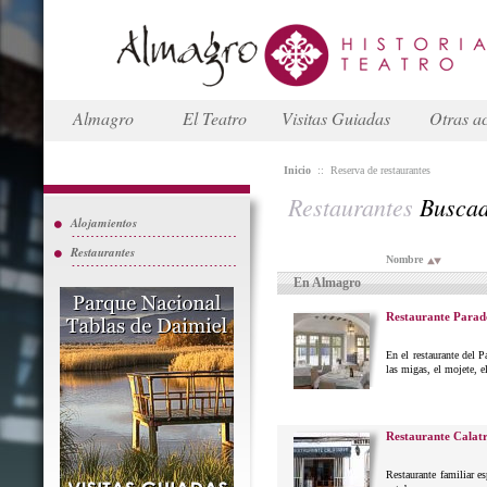
Almagro
El Teatro
Visitas Guiadas
Otras ac
Inicio
::
Reserva de restaurantes
Restaurantes
Busca
Alojamientos
Restaurantes
Nombre
En Almagro
Restaurante Parad
En el restaurante del 
las migas, el mojete, el
Restaurante Calat
Restaurante familiar e