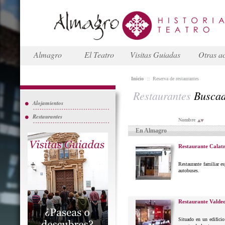
Almagro
El Teatro
Visitas Guiadas
Otras ac
Inicio
::
Reserva de restaurantes
Restaurantes
Busca
Alojamientos
Restaurantes
Nombre
En Almagro
Restaurante Calat
Restaurante familiar e
autobuses.
Restaurante Valdeo
Situado en un edificio