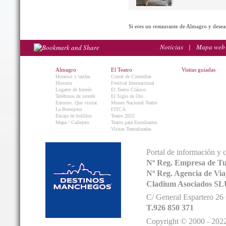
Si eres un restaurante de Almagro y desea
Noticias
|
Mapa web
Almagro
El Teatro
Visitas guiadas
Horarios y tarifas
Corral de Comedias
Historia
Festival Internacional
Lugares de Interés
El Teatro Clásico
Teléfonos de interés
El Siglo de Oro
Entorno. Que visitar.
Museo Nacional Teatro
La Berenjena
FITCA
Encaje de bolillos
Teatro 2025
Mapa / Callejero
Teatro para Estudiantes
Visitas Teatralizadas
Portal de información y 
Nº Reg. Empresa de T
Nº Reg. Agencia de V
Cladium Asociados SL
C/ General Espartero 2
T.926 850 371
Copyright © 2000 - 2022.