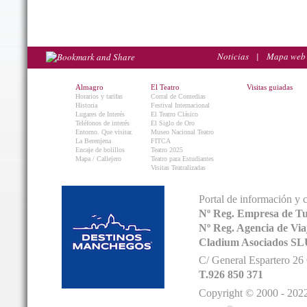
Noticias
|
Mapa web
Almagro
El Teatro
Visitas guiadas
Horarios y tarifas
Corral de Comedias
Historia
Festival Internacional
Lugares de Interés
El Teatro Clásico
Teléfonos de interés
El Siglo de Oro
Entorno. Que visitar.
Museo Nacional Teatro
La Berenjena
FITCA
Encaje de bolillos
Teatro 2025
Mapa / Callejero
Teatro para Estudiantes
Visitas Teatralizadas
Portal de información y 
Nº Reg. Empresa de T
Nº Reg. Agencia de V
Cladium Asociados SL
C/ General Espartero 2
T.926 850 371
Copyright © 2000 - 2022.