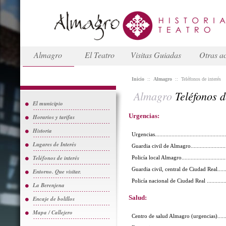
Almagro
El Teatro
Visitas Guiadas
Otras ac
Inicio
::
Almagro
::
Teléfonos de interés
Almagro
Teléfonos d
El municipio
Urgencias:
Horarios y tarifas
Historia
Urgencias................................................
Lugares de Interés
Guardia civil de Almagro..........................
Teléfonos de interés
Policía local Almagro................................
Guardia civil, central de Ciudad Real..........
Entorno. Que visitar.
Policía nacional de Ciudad Real ................
La Berenjena
Salud:
Encaje de bolillos
Mapa / Callejero
Centro de salud Almagro (urgencias)..........