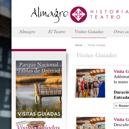
Almagro
El Teatro
Visitas Guiadas
Otras ac
Inicio
::
Visitas Guiadas
Visitas Guiadas
Visita 
Adéntrat
la mano
Duració
Entrada
Visita 
Descubr