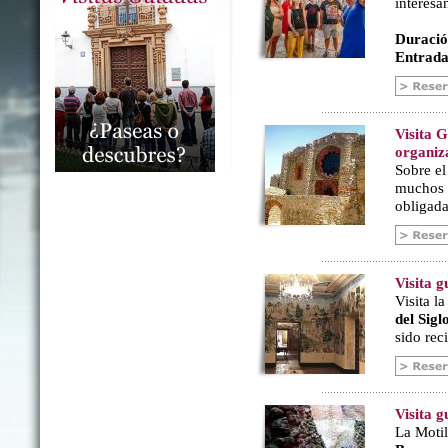
interesa
Duració
Entrada
Visita 
organiz
Sobre e
muchos a
obligada
Visita 
Visita l
del Sig
sido rec
Visita g
La Motil