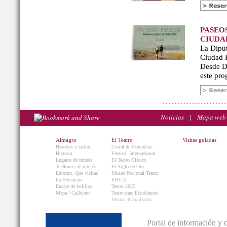
PASEO
CIUDA
La Diput
Ciudad R
Desde De
este pro
Noticias
|
Mapa web
Almagro
El Teatro
Visitas guiadas
Horarios y tarifas
Corral de Comedias
Historia
Festival Internacional
Lugares de Interés
El Teatro Clásico
Teléfonos de interés
El Siglo de Oro
Entorno. Que visitar.
Museo Nacional Teatro
La Berenjena
FITCA
Encaje de bolillos
Teatro 2025
Mapa / Callejero
Teatro para Estudiantes
Visitas Teatralizadas
Portal de información y 