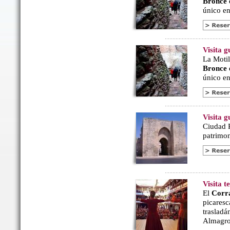
Bronce
único en 
Visita g
La Motil
Bronce
único en 
Visita 
Ciudad R
patrimon
Visita 
El
Corr
picaresc
trasladá
Almagro