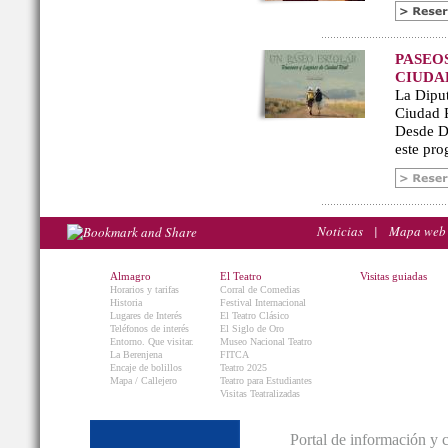
PASEO
CIUDA
La Diput
Ciudad R
Desde De
este pro
Noticias
|
Mapa web
Almagro
El Teatro
Visitas guiadas
Horarios y tarifas
Corral de Comedias
Historia
Festival Internacional
Lugares de Interés
El Teatro Clásico
Teléfonos de interés
El Siglo de Oro
Entorno. Que visitar.
Museo Nacional Teatro
La Berenjena
FITCA
Encaje de bolillos
Teatro 2025
Mapa / Callejero
Teatro para Estudiantes
Visitas Teatralizadas
Portal de información y 