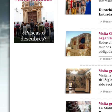
interesa
Duració
Entrada
Visita 
organiz
Sobre e
muchos a
obligada
Visita 
Visita l
del Sig
sido rec
Visita g
La Motil