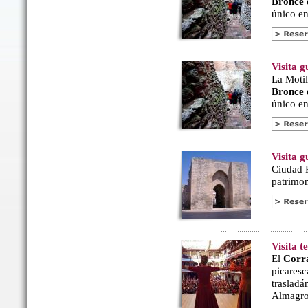
Bronce
único en 
Visita g
La Motil
Bronce
único en 
Visita 
Ciudad R
patrimon
Visita 
El
Corr
picaresc
trasladá
Almagro