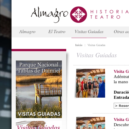
Almagro
El Teatro
Visitas Guiadas
Otras ac
Inicio
::
Visitas Guiadas
Visitas Guiadas
Visita 
Adéntrat
la mano
Duració
Entrada
Visita 
Descubr