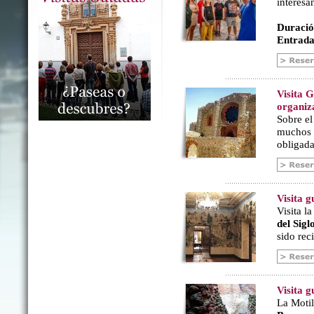
interesa
Duració
Entrada
Visita 
organiz
Sobre e
muchos a
obligada
Visita 
Visita l
del Sig
sido rec
Visita g
La Motil