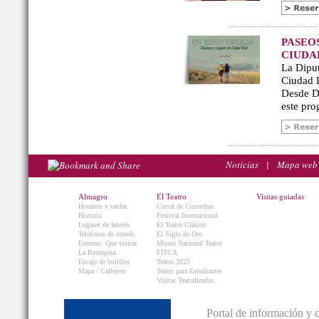
PASEO
CIUDA
La Diput
Ciudad R
Desde De
este pro
Noticias
|
Mapa web
Almagro
El Teatro
Visitas guiadas
Horarios y tarifas
Corral de Comedias
Historia
Festival Internacional
Lugares de Interés
El Teatro Clásico
Teléfonos de interés
El Siglo de Oro
Entorno. Que visitar.
Museo Nacional Teatro
La Berenjena
FITCA
Encaje de bolillos
Teatro 2025
Mapa / Callejero
Teatro para Estudiantes
Visitas Teatralizadas
Portal de información y 