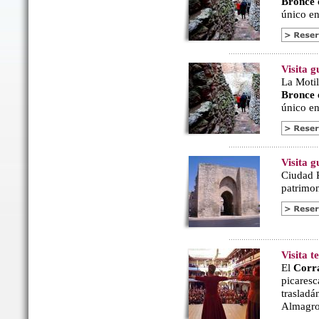
Bronce
único en 
Visita g
La Motil
Bronce
único en 
Visita 
Ciudad R
patrimon
Visita 
El
Corr
picaresc
trasladá
Almagro