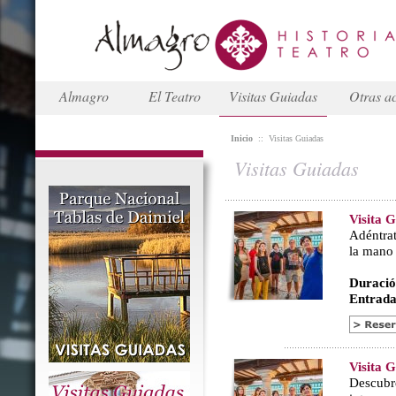
Almagro
El Teatro
Visitas Guiadas
Otras ac
Inicio
::
Visitas Guiadas
Visitas Guiadas
Visita 
Adéntrat
la mano
Duració
Entrada
Visita 
Descubr