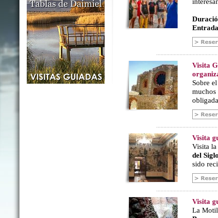
interesa
Duració
Entrada
Visita 
organiz
Sobre e
muchos a
obligada
Visita 
Visita l
del Sig
sido rec
Visita g
La Motil