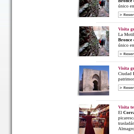
Bronce
único en 
Visita g
La Motil
Bronce
único en 
Visita 
Ciudad R
patrimon
Visita 
El
Corr
picaresc
trasladá
Almagro