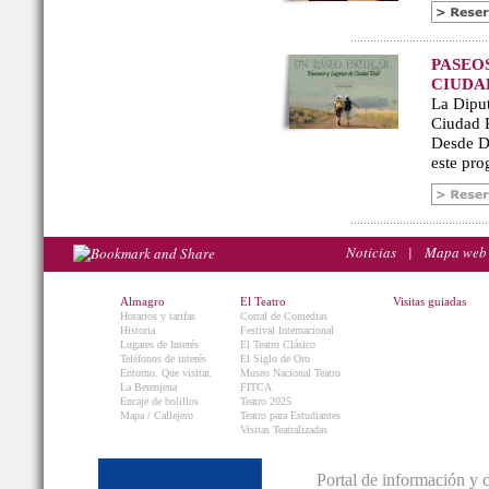
PASEO
CIUDA
La Diput
Ciudad R
Desde De
este pro
Noticias
|
Mapa web
Almagro
El Teatro
Visitas guiadas
Horarios y tarifas
Corral de Comedias
Historia
Festival Internacional
Lugares de Interés
El Teatro Clásico
Teléfonos de interés
El Siglo de Oro
Entorno. Que visitar.
Museo Nacional Teatro
La Berenjena
FITCA
Encaje de bolillos
Teatro 2025
Mapa / Callejero
Teatro para Estudiantes
Visitas Teatralizadas
Portal de información y 