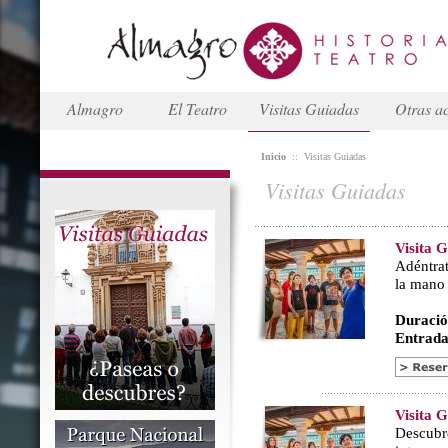
Almagro
El Teatro
Visitas Guiadas
Otras ac
Inicio
::
Visitas Guiadas
Visitas Guiadas
Visita 
Adéntrat
la mano
Duració
Entrada
Visita 
Descubr