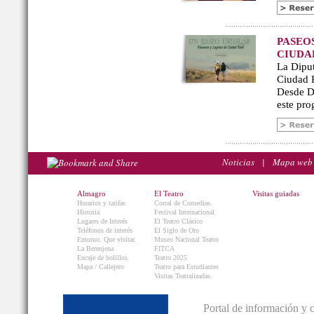
PASEO
CIUDA
La Diput
Ciudad R
Desde De
este pro
Noticias
|
Mapa web
Almagro
El Teatro
Visitas guiadas
Horarios y tarifas
Corral de Comedias
Historia
Festival Internacional
Lugares de Interés
El Teatro Clásico
Teléfonos de interés
El Siglo de Oro
Entorno. Que visitar.
Museo Nacional Teatro
La Berenjena
FITCA
Encaje de bolillos
Teatro 2025
Mapa / Callejero
Teatro para Estudiantes
Visitas Teatralizadas
Portal de información y 