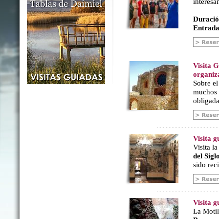
interesa
Duració
Entrada
Visita 
organiz
Sobre e
muchos a
obligada
Visita 
Visita l
del Sig
sido rec
Visita g
La Motil