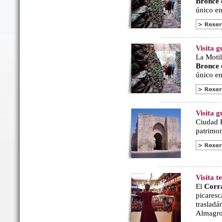
Bronce
único en 
Visita g
La Motil
Bronce
único en 
Visita 
Ciudad R
patrimon
Visita 
El
Corr
picaresc
trasladá
Almagro