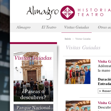
Almagro
El Teatro
Visitas Guiadas
Otras ac
Inicio
::
Visitas Guiadas
Visitas Guiadas
Visita 
Adéntrat
la mano
Duració
Entrada
Visita 
Descubr