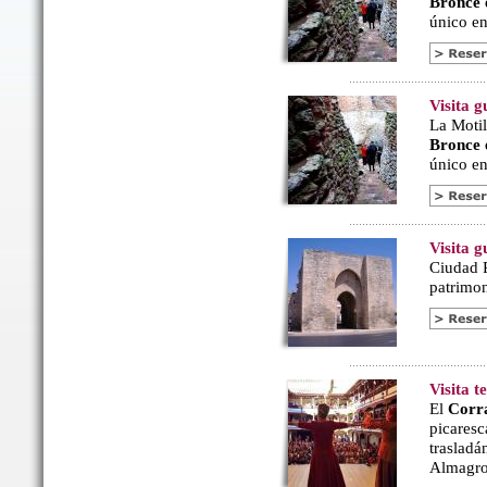
Bronce
único en 
Visita g
La Motil
Bronce
único en 
Visita 
Ciudad R
patrimon
Visita 
El
Corr
picaresc
trasladá
Almagro