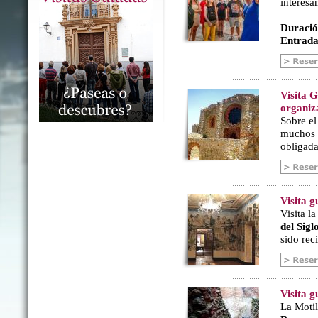
interesa
Duració
Entrada
Visita 
organiz
Sobre e
muchos a
obligada
Visita 
Visita l
del Sig
sido rec
Visita g
La Motil