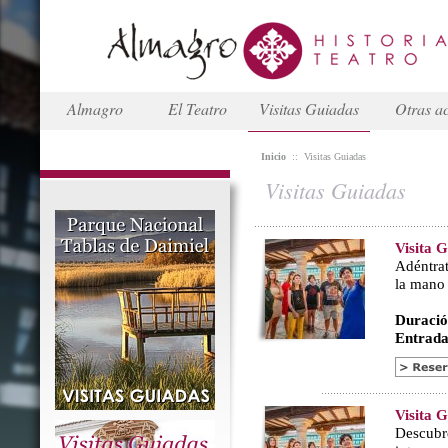
Almagro
El Teatro
Visitas Guiadas
Otras ac
Inicio
::
Visitas Guiadas
Visitas Guiadas
Visita 
Adéntrat
la mano
Duració
Entrada
Visita 
Descubr