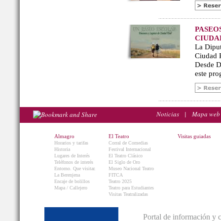
PASEO
CIUDA
La Diput
Ciudad R
Desde De
este pro
Noticias
|
Mapa web
Almagro
El Teatro
Visitas guiadas
Horarios y tarifas
Corral de Comedias
Historia
Festival Internacional
Lugares de Interés
El Teatro Clásico
Teléfonos de interés
El Siglo de Oro
Entorno. Que visitar.
Museo Nacional Teatro
La Berenjena
FITCA
Encaje de bolillos
Teatro 2025
Mapa / Callejero
Teatro para Estudiantes
Visitas Teatralizadas
Portal de información y 