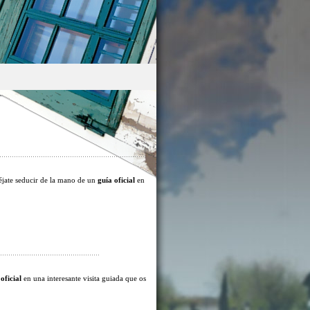
éjate seducir de la mano de un
guía oficial
en
oficial
en una interesante visita guiada que os