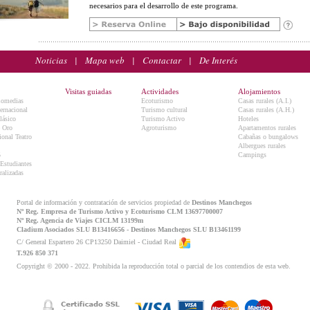
necesarios para el desarrollo de este programa.
Noticias
|
Mapa web
|
Contactar
|
De Interés
Visitas guiadas
Actividades
Alojamientos
Comedias
Ecoturismo
Casas rurales (A.I.)
ternacional
Turismo cultural
Casas rurales (A.H.)
lásico
Turismo Activo
Hoteles
e Oro
Agroturismo
Apartamentos rurales
onal Teatro
Cabañas o bungalows
Albergues rurales
5
Campings
 Estudiantes
ralizadas
Portal de información y contratación de servicios propiedad de
Destinos Manchegos
Nº Reg. Empresa de Turismo Activo y Ecoturismo CLM 13697700007
Nº Reg. Agencia de Viajes CICLM 13199m
Cladium Asociados SLU B13416656 - Destinos Manchegos SLU B13461199
C/ General Espartero 26 CP13250 Daimiel - Ciudad Real
T.926 850 371
Copyright © 2000 - 2022. Prohibida la reproducción total o parcial de los contendios de esta web.