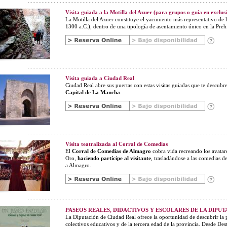
Visita guiada a la Motilla del Azuer (para grupos o guía en exclus
La Motilla del Azuer constituye el yacimiento más representativo de 
1300 a.C.), dentro de una tipología de asentamiento único en la Prehis
Visita guiada a Ciudad Real
Ciudad Real abre sus puertas con estas visitas guiadas que te descubre
Capital de La Mancha
.
Visita teatralizada al Corral de Comedias
El
Corral de Comedias de Almagro
cobra vida recreando los avatare
Oro,
haciendo partícipe al visitante
, trasladándose a las comedias de
a Almagro.
PASEOS REALES, DIDACTIVOS Y ESCOLARES DE LA DIPU
La Diputación de Ciudad Real ofrece la oportunidad de descubrir la p
colectivos educativos y de la tercera edad de la provincia. Desde De