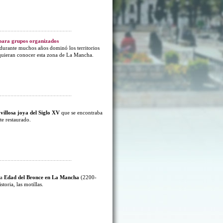
 para grupos organizados
e durante muchos años dominó los territorios
 quieran conocer esta zona de La Mancha.
illosa joya del Siglo XV
que se encontraba
te restaurado.
la
Edad del Bronce en La Mancha
(2200-
toria, las motillas.