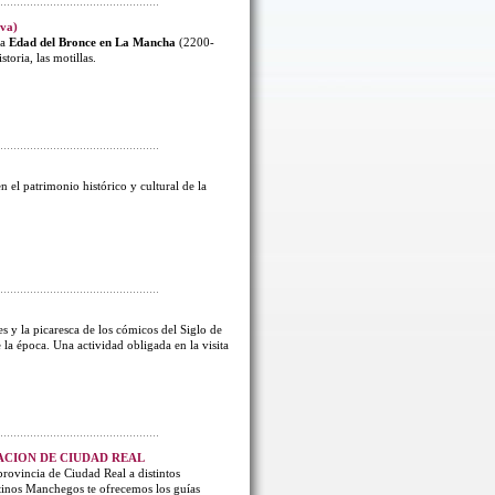
iva)
la
Edad del Bronce en La Mancha
(2200-
toria, las motillas.
n el patrimonio histórico y cultural de la
s y la picaresca de los cómicos del Siglo de
 la época. Una actividad obligada en la visita
TACION DE CIUDAD REAL
rovincia de Ciudad Real a distintos
stinos Manchegos te ofrecemos los guías