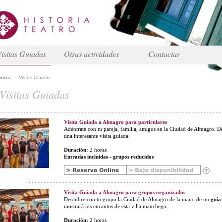
isitas Guiadas
Otras actividades
Contactar
nicio
::
Visitas Guiadas
Visitas Guiadas
Visita Guiada a Almagro para particulares
Adéntrate con tu pareja, familia, amigos en la Ciudad de Almagro. D
una interesante visita guiada.
Duración:
2 horas
Entradas incluidas - grupos reducidos
Visita Guiada a Almagro para grupos organizados
Descubre con tu grupo la Ciudad de Almagro de la mano de un
guía 
mostrará los encantos de esta villa manchega.
Duración:
2 horas