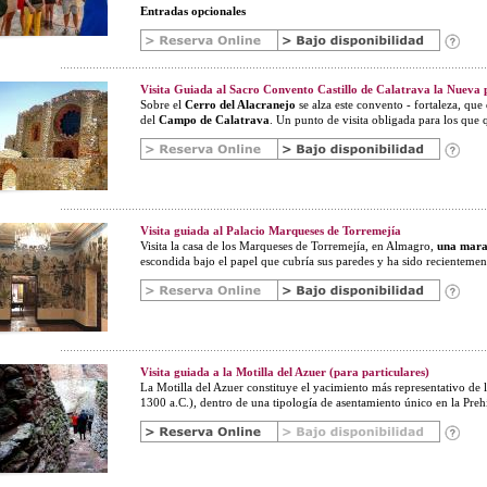
Entradas opcionales
Visita Guiada al Sacro Convento Castillo de Calatrava la Nueva
Sobre el
Cerro del Alacranejo
se alza este convento - fortaleza, qu
del
Campo de Calatrava
. Un punto de visita obligada para los que
Visita guiada al Palacio Marqueses de Torremejía
Visita la casa de los Marqueses de Torremejía, en Almagro,
una marav
escondida bajo el papel que cubría sus paredes y ha sido recientemen
Visita guiada a la Motilla del Azuer (para particulares)
La Motilla del Azuer constituye el yacimiento más representativo de 
1300 a.C.), dentro de una tipología de asentamiento único en la Prehis