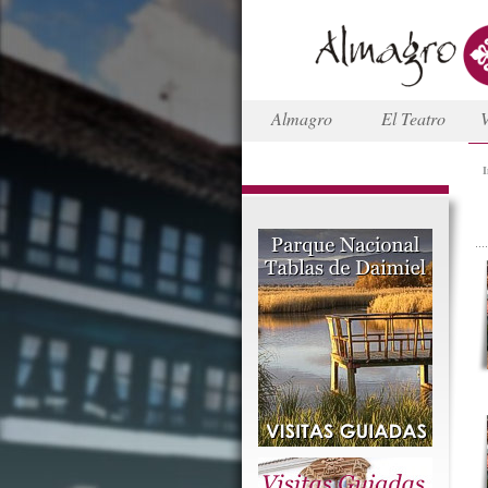
Almagro
El Teatro
V
I