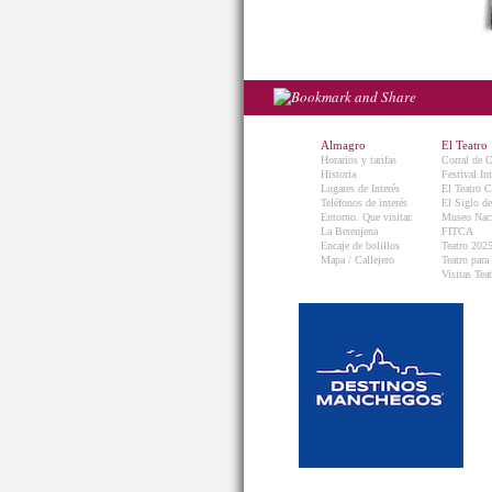
Almagro
El Teatro
Horarios y tarifas
Corral de 
Historia
Festival In
Lugares de Interés
El Teatro C
Teléfonos de interés
El Siglo d
Entorno. Que visitar.
Museo Naci
La Berenjena
FITCA
Encaje de bolillos
Teatro 202
Mapa / Callejero
Teatro para
Visitas Teat