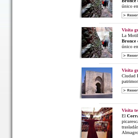
Bronce
único en 
Visita g
La Motil
Bronce
único en 
Visita 
Ciudad R
patrimon
Visita 
El
Corr
picaresc
trasladá
Almagro