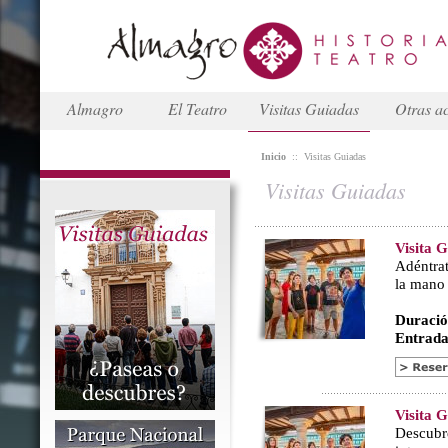
Almagro
El Teatro
Visitas Guiadas
Otras ac
Inicio
::
Visitas Guiadas
Visitas Guiadas
Visita 
Adéntrat
la mano
Duració
Entrada
Visita 
Descubr