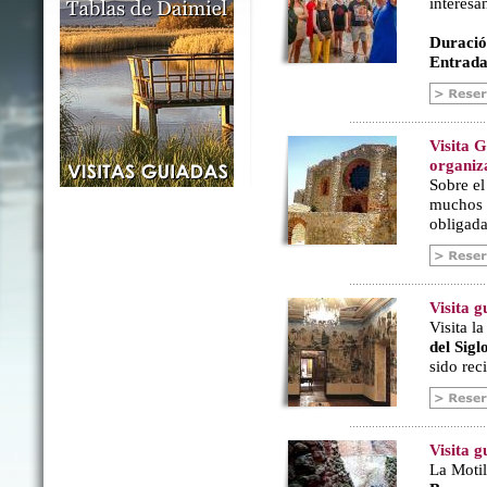
interesa
Duració
Entrada
Visita 
organiz
Sobre e
muchos a
obligada
Visita 
Visita l
del Sig
sido rec
Visita g
La Motil