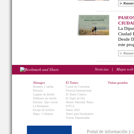
PASEO
CIUDA
La Diput
Ciudad R
Desde De
este pro
Noticias
|
Mapa web
Almagro
El Teatro
Visitas guiadas
Horarios y tarifas
Corral de Comedias
Historia
Festival Internacional
Lugares de Interés
El Teatro Clásico
Teléfonos de interés
El Siglo de Oro
Entorno. Que visitar.
Museo Nacional Teatro
La Berenjena
FITCA
Encaje de bolillos
Teatro 2025
Mapa / Callejero
Teatro para Estudiantes
Visitas Teatralizadas
Portal de información y 