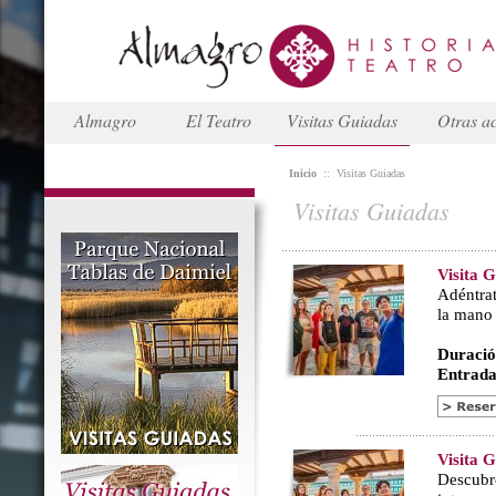
Almagro
El Teatro
Visitas Guiadas
Otras ac
Inicio
::
Visitas Guiadas
Visitas Guiadas
Visita 
Adéntrat
la mano
Duració
Entrada
Visita 
Descubr