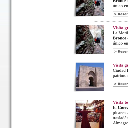
Bronce
único en 
Visita g
La Motil
Bronce
único en 
Visita 
Ciudad R
patrimon
Visita 
El
Corr
picaresc
trasladá
Almagro