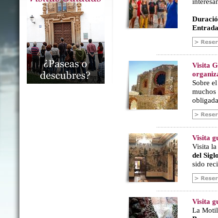
interesa
Duració
Entrada
Visita 
organiz
Sobre e
muchos a
obligada
Visita 
Visita l
del Sig
sido rec
Visita g
La Motil