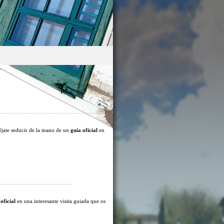
éjate seducir de la mano de un
guía oficial
en
oficial
en una interesante visita guiada que os