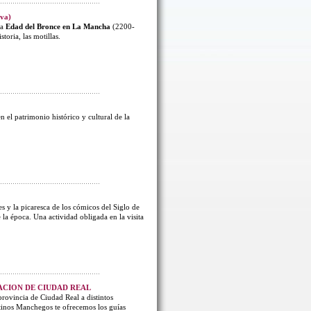
iva)
la
Edad del Bronce en La Mancha
(2200-
toria, las motillas.
n el patrimonio histórico y cultural de la
s y la picaresca de los cómicos del Siglo de
 la época. Una actividad obligada en la visita
TACION DE CIUDAD REAL
rovincia de Ciudad Real a distintos
stinos Manchegos te ofrecemos los guías