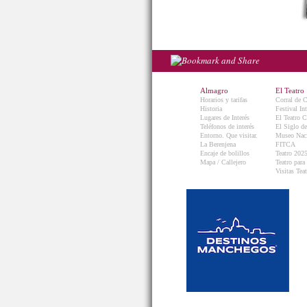
Almagro
El Teatro
Horarios y tarifas
Corral de 
Historia
Festival In
Lugares de Interés
El Teatro C
Teléfonos de interés
El Siglo d
Entorno. Que visitar.
Museo Naci
La Berenjena
FITCA
Encaje de bolillos
Teatro 202
Mapa / Callejero
Teatro para
Visitas Teat