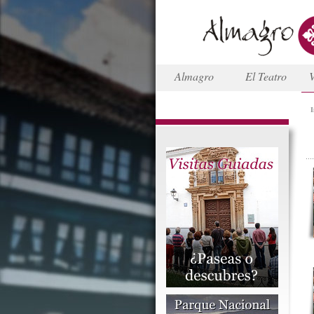
Almagro
El Teatro
V
I