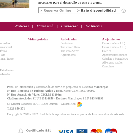
necesarios para el desarrollo de este programa.
Noticias
|
Mapa web
|
Contactar
|
De Interés
Visitas guiadas
Actividades
Alojamientos
Comedias
Ecoturismo
Casas rurales (A.I.)
ternacional
Turismo cultural
Casas rurales (A.H.)
lásico
Turismo Activo
Hoteles
e Oro
Agroturismo
Apartamentos rurales
onal Teatro
Cabañas o bungalows
Albergues rurales
5
Campings
 Estudiantes
ralizadas
Portal de información y contratación de servicios propiedad de
Destinos Manchegos
Nº Reg. Empresa de Turismo Activo y Ecoturismo CLM 13697700007
Nº Reg. Agencia de Viajes CICLM 13199m
Cladium Asociados SLU B13416656 - Destinos Manchegos SLU B13461199
C/ General Espartero 26 CP13250 Daimiel - Ciudad Real
T.926 850 371
Copyright © 2000 - 2022. Prohibida la reproducción total o parcial de los contendios de esta web.