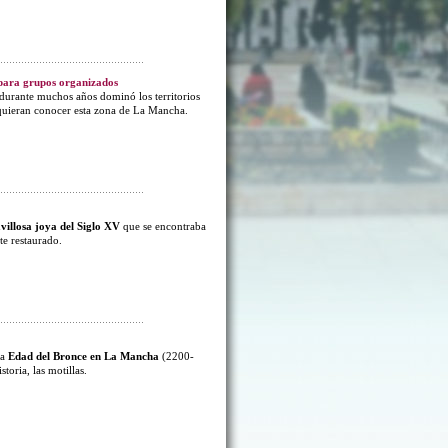
 para grupos organizados
e durante muchos años dominó los territorios
 quieran conocer esta zona de La Mancha.
illosa joya del Siglo XV
que se encontraba
te restaurado.
la
Edad del Bronce en La Mancha
(2200-
toria, las motillas.