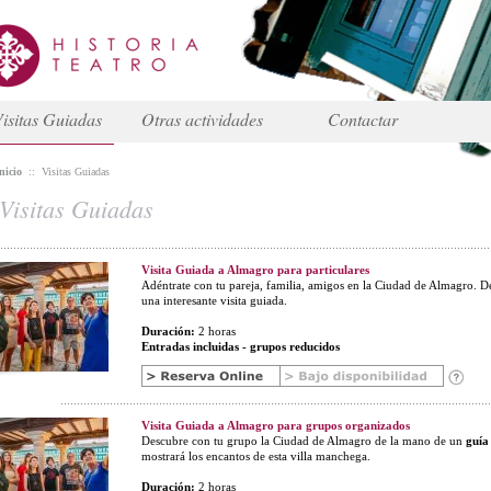
isitas Guiadas
Otras actividades
Contactar
nicio
::
Visitas Guiadas
Visitas Guiadas
Visita Guiada a Almagro para particulares
Adéntrate con tu pareja, familia, amigos en la Ciudad de Almagro. D
una interesante visita guiada.
Duración:
2 horas
Entradas incluidas - grupos reducidos
Visita Guiada a Almagro para grupos organizados
Descubre con tu grupo la Ciudad de Almagro de la mano de un
guía 
mostrará los encantos de esta villa manchega.
Duración:
2 horas