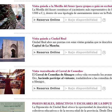
Visita guiada a la Motilla del Azuer (para grupos o guía en exclus
La Motilla del Azuer constituye el yacimiento más representativo de 
1300 a.C.), dentro de una tipología de asentamiento único en la Prehis
Visita guiada a Ciudad Real
Ciudad Real abre sus puertas con estas visitas guiadas que te descubre
Capital de La Mancha
.
Visita teatralizada al Corral de Comedias
El
Corral de Comedias de Almagro
cobra vida recreando los avatare
Oro,
haciendo partícipe al visitante
, trasladándose a las comedias de
a Almagro.
PASEOS REALES, DIDACTIVOS Y ESCOLARES DE LA DIPU
La Diputación de Ciudad Real ofrece la oportunidad de descubrir la p
colectivos educativos y de la tercera edad de la provincia. Desde De