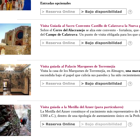
Entradas opcionales
Visita Guiada al Sacro Convento Castillo de Calatrava la Nueva
Sobre el
Cerro del Alacranejo
se alza este convento - fortaleza, qu
del
Campo de Calatrava
. Un punto de visita obligada para los que
Visita guiada al Palacio Marqueses de Torremejía
Visita la casa de los Marqueses de Torremejía, en Almagro,
una marav
escondida bajo el papel que cubría sus paredes y ha sido recientemen
Visita guiada a la Motilla del Azuer (para particulares)
La Motilla del Azuer constituye el yacimiento más representativo de 
1300 a.C.), dentro de una tipología de asentamiento único en la Prehis