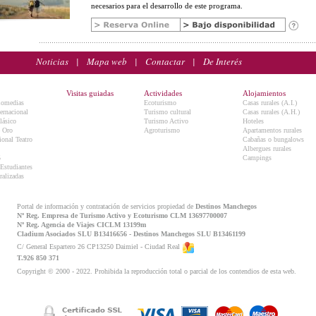
necesarios para el desarrollo de este programa.
Noticias
|
Mapa web
|
Contactar
|
De Interés
Visitas guiadas
Actividades
Alojamientos
Comedias
Ecoturismo
Casas rurales (A.I.)
ternacional
Turismo cultural
Casas rurales (A.H.)
lásico
Turismo Activo
Hoteles
e Oro
Agroturismo
Apartamentos rurales
onal Teatro
Cabañas o bungalows
Albergues rurales
5
Campings
 Estudiantes
ralizadas
Portal de información y contratación de servicios propiedad de
Destinos Manchegos
Nº Reg. Empresa de Turismo Activo y Ecoturismo CLM 13697700007
Nº Reg. Agencia de Viajes CICLM 13199m
Cladium Asociados SLU B13416656 - Destinos Manchegos SLU B13461199
C/ General Espartero 26 CP13250 Daimiel - Ciudad Real
T.926 850 371
Copyright © 2000 - 2022. Prohibida la reproducción total o parcial de los contendios de esta web.