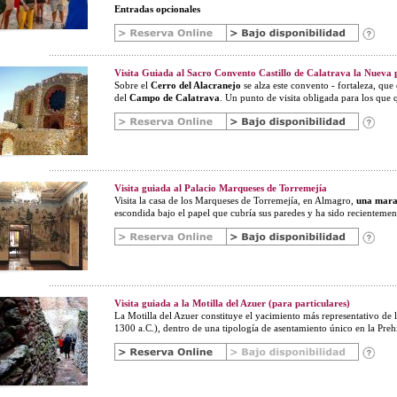
Entradas opcionales
Visita Guiada al Sacro Convento Castillo de Calatrava la Nueva
Sobre el
Cerro del Alacranejo
se alza este convento - fortaleza, qu
del
Campo de Calatrava
. Un punto de visita obligada para los que
Visita guiada al Palacio Marqueses de Torremejía
Visita la casa de los Marqueses de Torremejía, en Almagro,
una marav
escondida bajo el papel que cubría sus paredes y ha sido recientemen
Visita guiada a la Motilla del Azuer (para particulares)
La Motilla del Azuer constituye el yacimiento más representativo de 
1300 a.C.), dentro de una tipología de asentamiento único en la Prehis