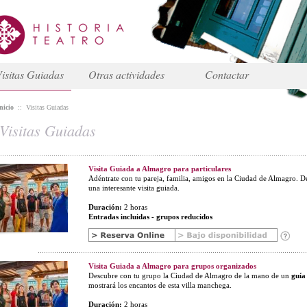
isitas Guiadas
Otras actividades
Contactar
nicio
::
Visitas Guiadas
Visitas Guiadas
Visita Guiada a Almagro para particulares
Adéntrate con tu pareja, familia, amigos en la Ciudad de Almagro. D
una interesante visita guiada.
Duración:
2 horas
Entradas incluidas - grupos reducidos
Visita Guiada a Almagro para grupos organizados
Descubre con tu grupo la Ciudad de Almagro de la mano de un
guía 
mostrará los encantos de esta villa manchega.
Duración:
2 horas