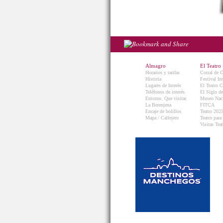
Almagro
El Teatro
Horarios y tarifas
Corral de 
Historia
Festival In
Lugares de Interés
El Teatro C
Teléfonos de interés
El Siglo d
Entorno. Que visitar.
Museo Naci
La Berenjena
FITCA
Encaje de bolillos
Teatro 202
Mapa / Callejero
Teatro para
Visitas Teat