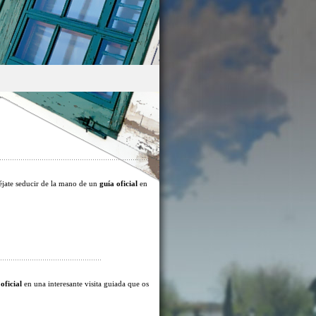
éjate seducir de la mano de un
guía oficial
en
oficial
en una interesante visita guiada que os