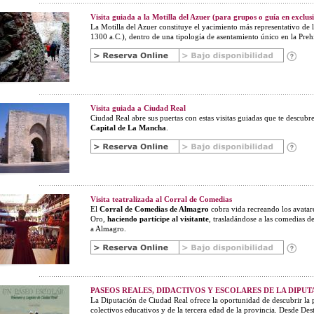
Visita guiada a la Motilla del Azuer (para grupos o guía en exclus
La Motilla del Azuer constituye el yacimiento más representativo de 
1300 a.C.), dentro de una tipología de asentamiento único en la Prehis
Visita guiada a Ciudad Real
Ciudad Real abre sus puertas con estas visitas guiadas que te descubre
Capital de La Mancha
.
Visita teatralizada al Corral de Comedias
El
Corral de Comedias de Almagro
cobra vida recreando los avatare
Oro,
haciendo partícipe al visitante
, trasladándose a las comedias de
a Almagro.
PASEOS REALES, DIDACTIVOS Y ESCOLARES DE LA DIPU
La Diputación de Ciudad Real ofrece la oportunidad de descubrir la p
colectivos educativos y de la tercera edad de la provincia. Desde De