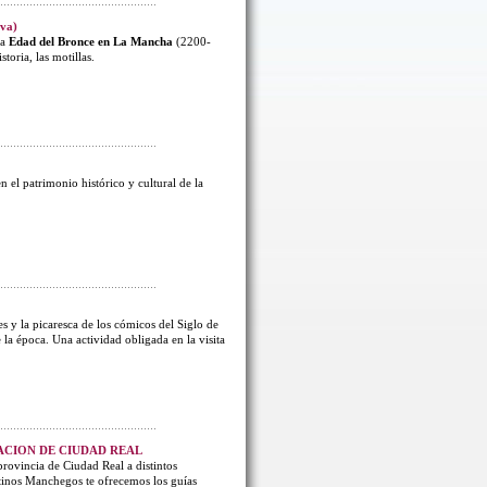
iva)
la
Edad del Bronce en La Mancha
(2200-
toria, las motillas.
n el patrimonio histórico y cultural de la
s y la picaresca de los cómicos del Siglo de
 la época. Una actividad obligada en la visita
TACION DE CIUDAD REAL
rovincia de Ciudad Real a distintos
stinos Manchegos te ofrecemos los guías