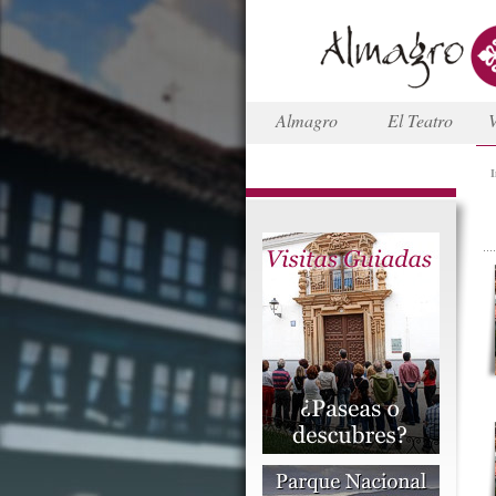
Almagro
El Teatro
V
I