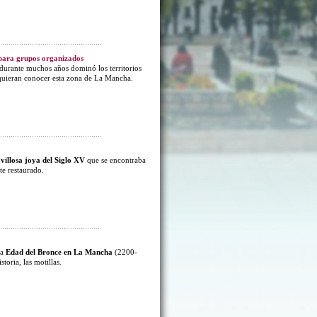
 para grupos organizados
e durante muchos años dominó los territorios
 quieran conocer esta zona de La Mancha.
illosa joya del Siglo XV
que se encontraba
te restaurado.
la
Edad del Bronce en La Mancha
(2200-
toria, las motillas.