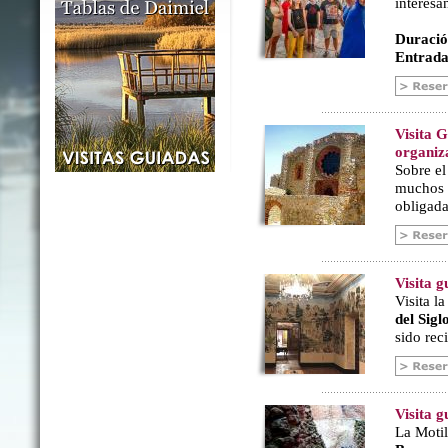
interesa
Duració
Entrada
Visita 
organiz
Sobre e
muchos a
obligada
Visita 
Visita l
del Sig
sido rec
Visita g
La Motil