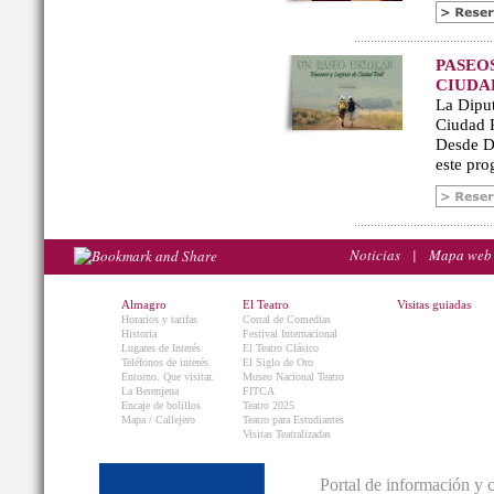
PASEO
CIUDA
La Diput
Ciudad R
Desde De
este pro
Noticias
|
Mapa web
Almagro
El Teatro
Visitas guiadas
Horarios y tarifas
Corral de Comedias
Historia
Festival Internacional
Lugares de Interés
El Teatro Clásico
Teléfonos de interés
El Siglo de Oro
Entorno. Que visitar.
Museo Nacional Teatro
La Berenjena
FITCA
Encaje de bolillos
Teatro 2025
Mapa / Callejero
Teatro para Estudiantes
Visitas Teatralizadas
Portal de información y 