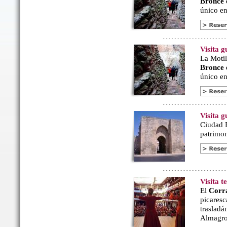
Bronce
único en 
Visita g
La Motil
Bronce
único en 
Visita 
Ciudad R
patrimon
Visita 
El
Corr
picaresc
trasladá
Almagro