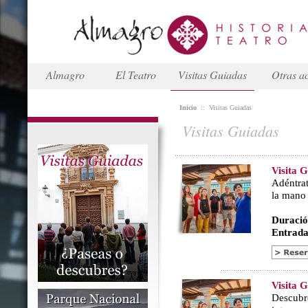
Almagro
El Teatro
Visitas Guiadas
Otras ac
Inicio
::
Visitas Guiadas
Visitas Guiadas
Visita 
Adéntrat
la mano
Duració
Entrada
Visita 
Descubr