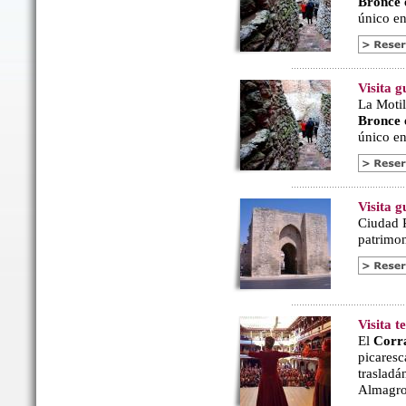
Bronce
único en 
Visita g
La Motil
Bronce
único en 
Visita 
Ciudad R
patrimon
Visita 
El
Corr
picaresc
trasladá
Almagro