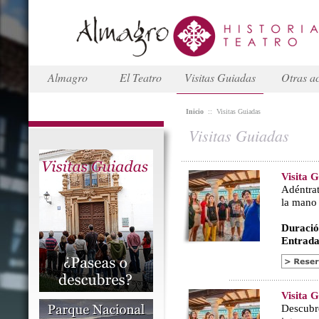
Almagro
El Teatro
Visitas Guiadas
Otras ac
Inicio
::
Visitas Guiadas
Visitas Guiadas
Visita 
Adéntrat
la mano
Duració
Entrada
Visita 
Descubr