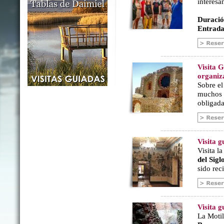
interesa
Duració
Entrada
Visita 
organiz
Sobre e
muchos a
obligada
Visita 
Visita l
del Sig
sido rec
Visita g
La Motil