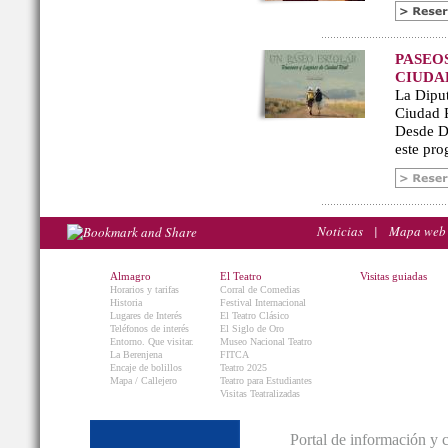
PASEO
CIUDA
La Diput
Ciudad R
Desde De
este pro
Noticias
|
Mapa web
Almagro
El Teatro
Visitas guiadas
Horarios y tarifas
Corral de Comedias
Historia
Festival Internacional
Lugares de Interés
El Teatro Clásico
Teléfonos de interés
El Siglo de Oro
Entorno. Que visitar.
Museo Nacional Teatro
La Berenjena
FITCA
Encaje de bolillos
Teatro 2025
Mapa / Callejero
Teatro para Estudiantes
Visitas Teatralizadas
Portal de información y 