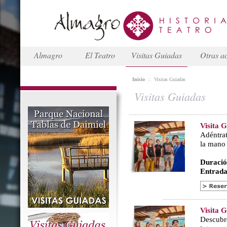
Almagro
El Teatro
Visitas Guiadas
Otras ac
Inicio
::
Visitas Guiadas
Visitas Guiadas
Visita 
Adéntrat
la mano
Duració
Entrada
Visita 
Descubr