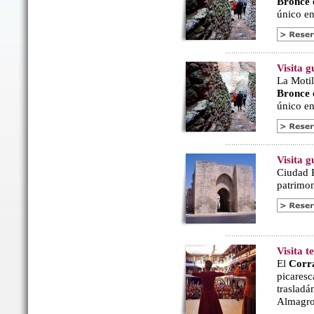
Bronce
único en 
Visita g
La Motil
Bronce
único en 
Visita 
Ciudad R
patrimon
Visita 
El
Corr
picaresc
trasladá
Almagro