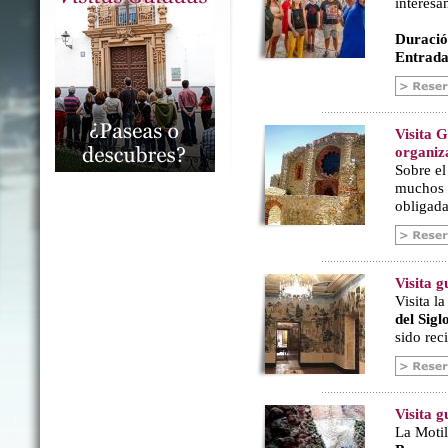
interesa
Duració
Entrada
Visita 
organiz
Sobre e
muchos a
obligada
Visita 
Visita l
del Sig
sido rec
Visita g
La Motil